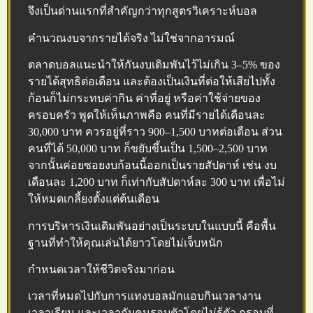
จึงเป็นด่านแรกที่สำคัญกว่าทุกสูตรวิเคราะห์บอล
คำนวณงบจากรายได้จริง ไม่ใช่จากอารมณ์
ตลาดบอลแนะนำให้กันงบเดิมพันไว้ไม่เกิน 3–5% ของ
รายได้สุทธิต่อเดือน และต้องเป็นเงินที่ต่อให้เสียไปทั้ง
ก้อนก็ไม่กระทบค่ากิน ค่าที่อยู่ หรือค่าใช้จ่ายของ
ครอบครัว พูดให้เห็นภาพคือ คนที่มีรายได้เดือนละ
30,000 บาท ควรอยู่ที่ราว 900–1,500 บาทต่อเดือน ส่วน
คนที่ได้ 50,000 บาท ก็ขยับขึ้นเป็น 1,500–2,500 บาท
จากนั้นค่อยซอยงบก้อนนี้ออกเป็นรายสัปดาห์ เช่น งบ
เดือนละ 1,200 บาท ก็เท่ากับสัปดาห์ละ 300 บาท เพื่อไม่
ให้หมดเกลี้ยงตั้งแต่ต้นเดือน
การบริหารเงินเดิมพันอย่างเป็นระบบในแบบนี้ คือพื้น
ฐานที่ทำให้คุณเล่นได้ยาวโดยไม่เจ็บหนัก
กำหนดเวลาให้ชีวิตจริงมาก่อน
เวลาที่หมดไปกับการแทงบอลมักแอบกินเวลางาน
เวลาเรียน และเวลากับคนรอบตัวโดยไม่รู้ตัว กรอบที่