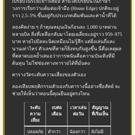
เปรียบในระยะยาวเสมอ ส่วนได้เปรียบนี้ในภาษา
วงการเรียกว่าแต้มต่อเจ้ามือ (House Edge) ปกติจะอยู่
ราว 2.5–5% ขึ้นอยู่กับประเภทเดิมพันและค่าน้ำที่ได้
ลองคิดง่าย ๆ ถ้าคุณหมุนเงินก้อนละ 1,000 บาทผ่าน
หลายบิล สิ่งที่เหลือกลับมาโดยเฉลี่ยจะอยู่ราว 950–975
บาท หายไปบิลละนิดเหมือนไม่รู้สึก แต่ยิ่งเล่นถี่และ
นานเท่าไหร่ ตัวเลขที่หายก็ยิ่งทบกันสูงขึ้น นี่คือเหตุผล
ที่ตลาดบอลย้ำเสมอว่าการพนันคือความบันเทิงที่มี
ต้นทุน ไม่ใช่ช่องทางหารายได้ที่มั่นคง
ตารางวัดระดับความเสี่ยงของตัวเอง
ลองเทียบพฤติกรรมตัวเองกับตารางนี้อย่างซื่อสัตย์ จะ
ช่วยให้เห็นว่าตอนนี้คุณยืนอยู่ตรงไหน
ระดับ
งบต่อ
เวลาเล่น
สัญญาณ
ความ
เดือน
ต่อวัน
ที่เริ่มเห็น
เสี่ยง
ปลอดภัย
ต่ำกว่า
น้อยกว่า
ยังไม่มี