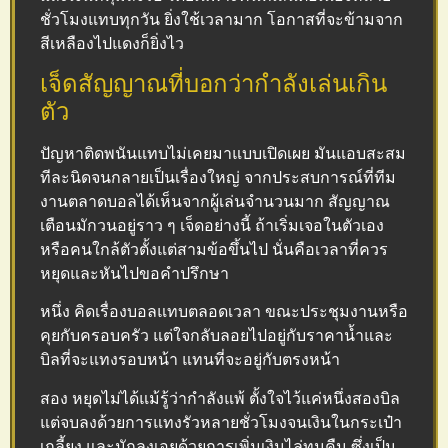
ชั่วโมงแทบทุกวัน ยิ่งใช้เวลามาก โอกาสที่จะข้ามจาก
สีเหลืองไปแดงก็ยิ่งไว
เจ็ดสัญญาณที่บอกว่ากำลังเล่นเกิน
ตัว
ปัญหาติดพนันแทบไม่เคยมาแบบเปิดเผย มันแอบสะสม
ทีละนิดจนกลายเป็นเรื่องใหญ่ จากประสบการณ์ที่ทีม
งานตลาดบอลได้เห็นจากผู้เล่นจำนวนมาก สัญญาณ
เตือนมักวนอยู่ราว ๆ เจ็ดอย่างนี้ ถ้าเริ่มเจอในตัวเอง
หรือคนใกล้ตัวตั้งแต่สามข้อขึ้นไป นั่นคือเวลาที่ควร
หยุดและหันไปขอคำปรึกษา
หนึ่ง คิดเรื่องบอลแทบตลอดเวลา
ขณะประชุมงานหรือ
คุยกับครอบครัว แต่ใจกลับลอยไปอยู่กับราคาน้ำและ
บิลที่จะแทงรอบหน้า แทนที่จะอยู่กับตรงหน้า
สอง หยุดไม่ได้แม้รู้ว่ากำลังแพ้
ตั้งใจไว้แค่หนึ่งสองบิล
แต่จบลงด้วยการแทงรัวหลายชั่วโมงจนเงินในกระเป๋า
เกลี้ยง และมักลงเอยด้วยการเพิ่มเงินไล่ทุนคืน ซึ่งเป็น