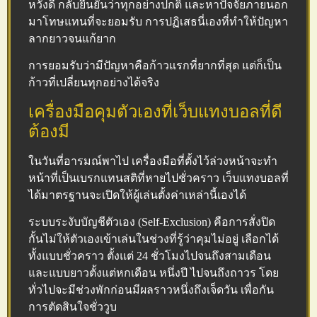
หวังดี กลับยืนยันว่าทุกอย่างปกติ และหาปัจจัยภายนอก
มาโทษแทนที่จะยอมรับ การปฏิเสธนี่เองที่ทำให้ปัญหา
ลากยาวจนแก้ยาก
การยอมรับว่ามีปัญหาคือก้าวแรกที่ยากที่สุด แต่ก็เป็น
ก้าวที่เปลี่ยนทุกอย่างได้จริง
เครื่องมือคุมตัวเองที่เว็บแทงบอลที่ดี
ต้องมี
ในวันที่อารมณ์พาไป เครื่องมือที่ตั้งไว้ล่วงหน้าจะทำ
หน้าที่เป็นเบรกแทนสติที่หายไปชั่วคราว เว็บแทงบอลที่
ได้มาตรฐานจะเปิดให้ผู้เล่นตั้งค่าเหล่านี้เองได้
ระบบระงับบัญชีตัวเอง (Self-Exclusion)
คือการสั่งปิด
กั้นไม่ให้ตัวเองเข้าเล่นในช่วงที่รู้ว่าคุมไม่อยู่ เลือกได้
ทั้งแบบชั่วคราว ตั้งแต่ 24 ชั่วโมงไปจนถึงสามเดือน
และแบบยาวตั้งแต่หกเดือน หนึ่งปี ไปจนถึงถาวร โดย
ทั่วไปจะมีช่วงพักก่อนมีผลราวหนึ่งถึงเจ็ดวัน เพื่อกัน
การตัดสินใจชั่ววูบ