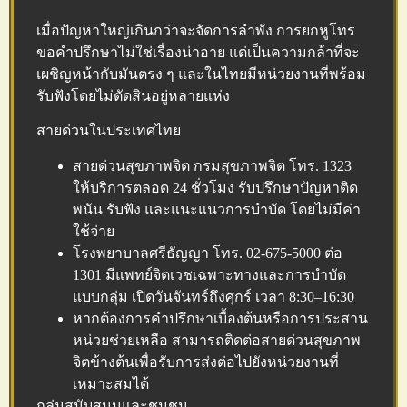
เมื่อปัญหาใหญ่เกินกว่าจะจัดการลำพัง การยกหูโทร
ขอคำปรึกษาไม่ใช่เรื่องน่าอาย แต่เป็นความกล้าที่จะ
เผชิญหน้ากับมันตรง ๆ และในไทยมีหน่วยงานที่พร้อม
รับฟังโดยไม่ตัดสินอยู่หลายแห่ง
สายด่วนในประเทศไทย
สายด่วนสุขภาพจิต กรมสุขภาพจิต โทร. 1323
ให้บริการตลอด 24 ชั่วโมง รับปรึกษาปัญหาติด
พนัน รับฟัง และแนะแนวการบำบัด โดยไม่มีค่า
ใช้จ่าย
โรงพยาบาลศรีธัญญา โทร. 02-675-5000 ต่อ
1301
มีแพทย์จิตเวชเฉพาะทางและการบำบัด
แบบกลุ่ม เปิดวันจันทร์ถึงศุกร์ เวลา 8:30–16:30
หากต้องการคำปรึกษาเบื้องต้นหรือการประสาน
หน่วยช่วยเหลือ สามารถติดต่อสายด่วนสุขภาพ
จิตข้างต้นเพื่อรับการส่งต่อไปยังหน่วยงานที่
เหมาะสมได้
กลุ่มสนับสนุนและชุมชน