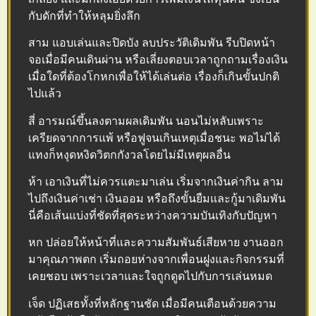
กับดักที่ทำให้หลุมยิ่งลึก
สาม แอบเล่นและปิดบัง
ลบประวัติเดิมพัน รีบปิดหน้า
จอเมื่อมีคนเดินผ่าน หรือเลี่ยงตอบเวลาถูกถามเรื่องเงิน
เมื่อใดที่ต้องโกหกเพื่อให้ได้เล่นต่อ เรื่องก็เกินขั้นปกติ
ไปแล้ว
สี่ อารมณ์ขึ้นลงตามผลเดิมพัน
นอนไม่หลับเพราะ
เครียดจากการแพ้ หรือฟูจนเกินเหตุเมื่อชนะ พอไม่ได้
แทงก็หงุดหงิดวิตกกังวลโดยไม่มีเหตุผลอื่น
ห้า เอาเงินที่ไม่ควรแตะมาเล่น
เริ่มจากเงินค่ากิน ลาม
ไปถึงเงินค่าเช่า เงินออม หรือถึงขั้นยืมและกู้มาเดิมพัน
นี่คือเส้นแบ่งที่ชัดที่สุดระหว่างความบันเทิงกับปัญหา
หก ปล่อยให้หน้าที่และความสัมพันธ์เสียหาย
งานออก
มาคุณภาพตก เริ่มถอยห่างจากเพื่อนฝูงและกิจกรรมที่
เคยชอบ เพราะเวลาและใจถูกดูดไปกับการเล่นหมด
เจ็ด ปฏิเสธทั้งที่หลักฐานชัด
เมื่อมีคนเตือนด้วยความ