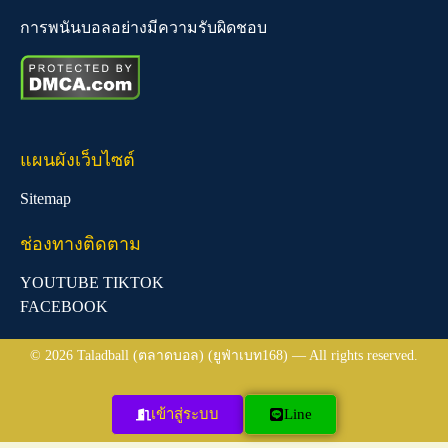
การพนันบอลอย่างมีความรับผิดชอบ
แผนผังเว็บไซต์
Sitemap
ช่องทางติดตาม
YOUTUBE
TIKTOK
FACEBOOK
© 2026 Taladball (ตลาดบอล) (ยูฟ่าเบท168) — All rights reserved.
เข้าสู่ระบบ
Line