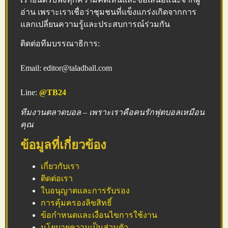
อ่าน เพราะเราเชื่อว่าชุมชนที่แข็งแกร่งเกิดจากการ
แลกเปลี่ยนความรู้และประสบการณ์ร่วมกัน
ติดต่อทีมบรรณาธิการ:
Email:
editor@taladball.com
Line:
@TB24
ทีมงานตลาดบอล – เพราะเราคือคนรักฟุตบอลเหมือน
คุณ
ข้อมูลที่เกี่ยวข้อง
เกี่ยวกับเรา
ติดต่อเรา
ใบอนุญาตและการรับรอง
การคุ้มครองลิขสิทธิ์
ข้อกำหนดและเงื่อนไขการใช้งาน
นโยบายความเป็นส่วนตัว