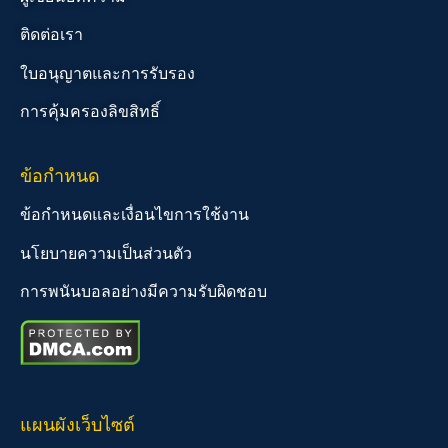
ติดต่อเรา
ใบอนุญาตและการรับรอง
การคุ้มครองลิขสิทธิ์
ข้อกำหนด
ข้อกำหนดและเงื่อนไขการใช้งาน
นโยบายความเป็นส่วนตัว
การพนันบอลอย่างมีความรับผิดชอบ
แผนผังเว็บไซต์