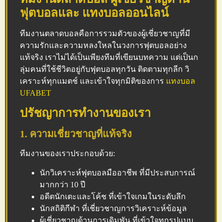
ฟุตบอลและ แทงบอลออนไลน์
ทีมงานตลาดบอลคือการรวมตัวของผู้เชี่ยวชาญที่มี
ความรักและความหลงใหลในวงการฟุตบอลอย่าง
แท้จริง เราไม่ได้เป็นเพียงทีมที่เขียนบทความ แต่เป็นก
ลุ่มคนที่ใช้ชีวิตอยู่กับฟุตบอลทุกวัน ติดตามทุกลีก วิ
เคราะห์ทุกแมตช์ และเข้าใจทุกมิติของการ
แทงบอล
UFABET
ปรัชญาการทำงานของเรา
1. ความเชี่ยวชาญที่แท้จริง
ทีมงานของเราประกอบด้วย:
นักวิเคราะห์ฟุตบอลมืออาชีพ
ที่มีประสบการณ์
มากกว่า 10 ปี
อดีตนักเตะและโค้ช
ที่เข้าใจเกมในระดับลึก
นักสถิติกีฬา
ที่เชี่ยวชาญการวิเคราะห์ข้อมูล
ผู้เชี่ยวชาญด้านการเดิมพัน
ที่เข้าใจทุกรูปแบบ