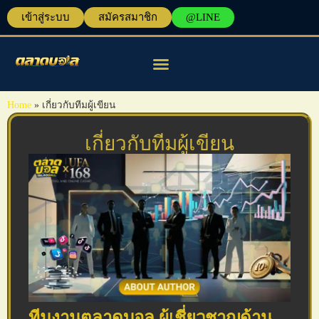
เข้าสู่ระบบ
สมัครสมาชิก
@LINE
แทงบอลออนไลน์
เครื่องมือวิเคราะห์บอล
Home
»
เกี่ยวกับทีมผู้เขียน
เกี่ยวกับทีมผู้เขียน
ทีมงานตลาดบอล ผู้เชี่ยวชาญด้าน