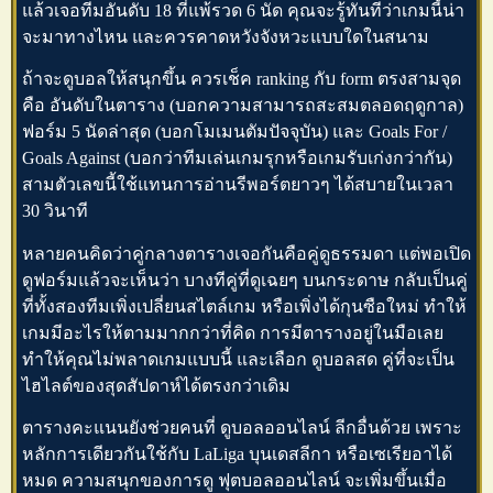
แล้วเจอทีมอันดับ 18 ที่แพ้รวด 6 นัด คุณจะรู้ทันทีว่าเกมนี้น่า
จะมาทางไหน และควรคาดหวังจังหวะแบบใดในสนาม
ถ้าจะดูบอลให้สนุกขึ้น ควรเช็ค ranking กับ form ตรงสามจุด
คือ อันดับในตาราง (บอกความสามารถสะสมตลอดฤดูกาล)
ฟอร์ม 5 นัดล่าสุด (บอกโมเมนตัมปัจจุบัน) และ Goals For /
Goals Against (บอกว่าทีมเล่นเกมรุกหรือเกมรับเก่งกว่ากัน)
สามตัวเลขนี้ใช้แทนการอ่านรีพอร์ตยาวๆ ได้สบายในเวลา
30 วินาที
หลายคนคิดว่าคู่กลางตารางเจอกันคือคู่ดูธรรมดา แต่พอเปิด
ดูฟอร์มแล้วจะเห็นว่า บางทีคู่ที่ดูเฉยๆ บนกระดาษ กลับเป็นคู่
ที่ทั้งสองทีมเพิ่งเปลี่ยนสไตล์เกม หรือเพิ่งได้กุนซือใหม่ ทำให้
เกมมีอะไรให้ตามมากกว่าที่คิด การมีตารางอยู่ในมือเลย
ทำให้คุณไม่พลาดเกมแบบนี้ และเลือก
ดูบอลสด
คู่ที่จะเป็น
ไฮไลต์ของสุดสัปดาห์ได้ตรงกว่าเดิม
ตารางคะแนนยังช่วยคนที่
ดูบอลออนไลน์
ลีกอื่นด้วย เพราะ
หลักการเดียวกันใช้กับ LaLiga บุนเดสลีกา หรือเซเรียอาได้
หมด ความสนุกของการดู
ฟุตบอลออนไลน์
จะเพิ่มขึ้นเมื่อ