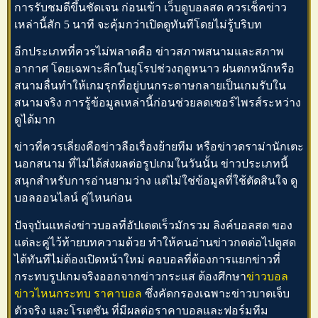
การรับชมดีขึ้นชัดเจน ก่อนเข้า
เว็บดูบอลสด
ควรเช็คข่าว
เหล่านี้สัก 5 นาที จะคุ้มกว่าเปิดดูทันทีโดยไม่รู้บริบท
อีกประเภทที่ควรไม่พลาดคือ ข่าวสภาพสนามและสภาพ
อากาศ โดยเฉพาะลีกในยุโรปช่วงฤดูหนาว ฝนตกหนักหรือ
สนามลื่นทำให้เกมรุกที่อยู่บนกระดาษกลายเป็นเกมรับใน
สนามจริง การรู้ข้อมูลเหล่านี้ก่อนช่วยลดเซอร์ไพรส์ระหว่าง
ดูได้มาก
ข่าวที่ควรเลี่ยงคือข่าวลือเรื่องย้ายทีม หรือข่าวดราม่านักเตะ
นอกสนาม ที่ไม่ได้ส่งผลต่อรูปเกมในวันนั้น ข่าวประเภทนี้
สนุกสำหรับการอ่านยามว่าง แต่ไม่ใช่ข้อมูลที่ใช้ตัดสินใจ
ดู
บอลออนไลน์
คู่ไหนก่อน
ปัจจุบันแหล่งข่าวบอลที่อัปเดตเร็วมักรวม
ลิงค์บอลสด
ของ
แต่ละคู่ไว้ท้ายบทความด้วย ทำให้คนอ่านข่าวกดต่อไปดูสด
ได้ทันทีไม่ต้องเปิดหน้าใหม่ คอบอลที่ต้องการแยกข่าวที่
กระทบรูปเกมจริงออกจากข่าวกระแส ต้องศึกษา
ข่าวบอล
ข่าวไหนกระทบ ราคาบอล
ซึ่งคัดกรองเฉพาะข่าวบาดเจ็บ
ตัวจริง และโรเตชัน ที่มีผลต่อราคาบอลและฟอร์มทีม