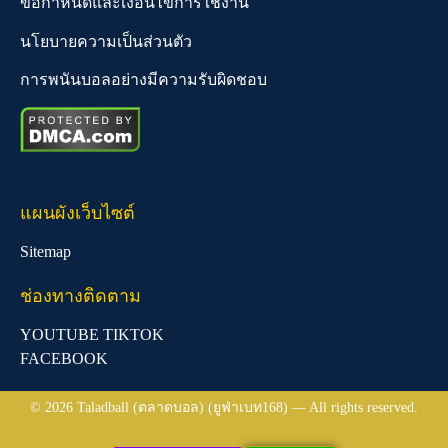
ข้อกำหนดและเงื่อนไขการใช้งาน
นโยบายความเป็นส่วนตัว
การพนันบอลอย่างมีความรับผิดชอบ
แผนผังเว็บไซต์
Sitemap
ช่องทางติดตาม
YOUTUBE
TIKTOK
FACEBOOK
© 2026 Taladball (ตลาดบอล) (ยูฟ่าเบท168) — All rights reserved.