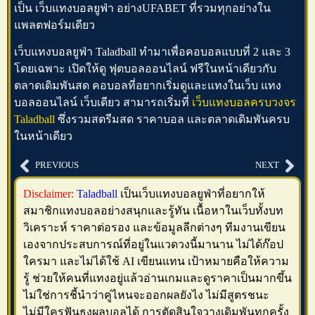
เป็น
เว็บแทงบอลยูฟ่า
อย่าง
UFABET
ที่รวมทุกอย่างใน
แพลตฟอร์มเดียว
เว็บแทงบอลยูฟ่า
Taladball ทำมาเพื่อคอบอลแบบที่ 2 และ 3
โดยเฉพาะ เปิดให้ดู
ฟุตบอลออนไลน์
ฟรีในหน้าเดียวกับ
ตลาดเดิมพันสด คอบอลที่อยากเริ่มดูและแทงในเว็บ
แทง
บอลออนไลน์
เว็บเดียว สามารถเริ่มที่
เว็บแทงบอลครบวงจร
Taladball
ซึ่งรวมสตรีมสด ราคาบอล และตลาดเดิมพันครบ
ในหน้าเดียว
PREVIOUS
NEXT
Disclaimer:
Taladball
เป็นเว็บแทงบอลยูฟ่าที่อยากให้
สมาชิกแทงบอลอย่างสนุกและรู้ทัน เนื้อหาในเว็บทั้งบท
วิเคราะห์ ราคาต่อรอง และข้อมูลลีกต่างๆ ทีมงานเขียน
เองจากประสบการณ์ที่อยู่ในแวดวงนี้มานาน ไม่ได้ก๊อป
ใครมา และไม่ได้ใช้ AI เขียนแทน เป้าหมายคือให้ความ
รู้ ช่วยให้คนที่แทงอยู่แล้วอ่านเกมและดูราคาเป็นมากขึ้น
ไม่ใช่การชี้นำว่าคู่ไหนจะออกผลยังไง ไม่มีสูตรชนะ
ไม่มีใครฟันธงผลบอลได้ การตัดสินใจวางเดิมพันทุกครั้ง