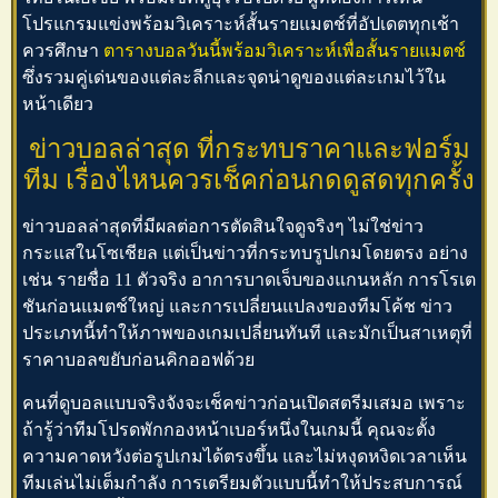
โปรแกรมแข่งพร้อมวิเคราะห์สั้นรายแมตช์ที่อัปเดตทุกเช้า
ควรศึกษา
ตารางบอลวันนี้พร้อมวิเคราะห์เพื่อสั้นรายแมตช์
ซึ่งรวมคู่เด่นของแต่ละลีกและจุดน่าดูของแต่ละเกมไว้ใน
หน้าเดียว
ข่าวบอลล่าสุด ที่กระทบราคาและฟอร์ม
ทีม เรื่องไหนควรเช็คก่อนกดดูสดทุกครั้ง
ข่าวบอลล่าสุดที่มีผลต่อการตัดสินใจดูจริงๆ ไม่ใช่ข่าว
กระแสในโซเชียล แต่เป็นข่าวที่กระทบรูปเกมโดยตรง อย่าง
เช่น รายชื่อ 11 ตัวจริง อาการบาดเจ็บของแกนหลัก การโรเต
ชันก่อนแมตช์ใหญ่ และการเปลี่ยนแปลงของทีมโค้ช ข่าว
ประเภทนี้ทำให้ภาพของเกมเปลี่ยนทันที และมักเป็นสาเหตุที่
ราคาบอลขยับก่อนคิกออฟด้วย
คนที่ดูบอลแบบจริงจังจะเช็คข่าวก่อนเปิดสตรีมเสมอ เพราะ
ถ้ารู้ว่าทีมโปรดพักกองหน้าเบอร์หนึ่งในเกมนี้ คุณจะตั้ง
ความคาดหวังต่อรูปเกมได้ตรงขึ้น และไม่หงุดหงิดเวลาเห็น
ทีมเล่นไม่เต็มกำลัง การเตรียมตัวแบบนี้ทำให้ประสบการณ์