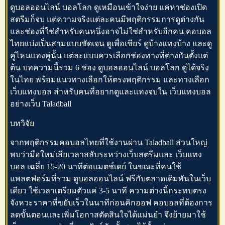
ดูบอลออนไลน์ บอลโลก
ดูเหมือนเข้าใจง่าย แค่หาช่องเปิด
สตรีมก็จบ แต่ความจริงแต่ละคนมีพฤติกรรมการดูต่างกัน
และช่องที่ใช่สำหรับคนหนึ่งอาจไม่ใช่สำหรับอีกคน คอบอล
ไทยแบ่งเป็นสามแบบชัดเจน ดูเพื่อเชียร์ ดูบ้างแทงบ้าง และดู
คู่ไหนแทงคู่นั้น แต่ละแบบควรเลือกช่องทางที่ต่างกันตั้งแต่
ต้น บทความนี้รวม 6 ช่อง
ดูบอลออนไลน์ บอลโลก
ดูได้จริง
ในไทย พร้อมแนวทางเลือกให้ตรงพฤติกรรม และทางเลือก
เว็บแทงบอล
สำหรับคนที่อยากดูและแทงจบใน
เว็บแทงบอล
อย่างเว็บ Taladball
บทวิจัย
จากพฤติกรรมคอบอลไทยที่ใช้งานผ่าน Taladball ส่วนใหญ่
พบว่ามือใหม่เสียเวลาสลับระหว่างเว็บสตรีมและ
เว็บแทง
บอล
เฉลี่ย 15-20 นาทีต่อแมตช์เดย์ ในขณะที่คนใช้
แพลตฟอร์มที่รวม
ดูบอลออนไลน์
ฟรีกับตลาดเดิมพันในเว็บ
เดียว ใช้เวลาเตรียมตัวแค่ 3-5 นาที ความต่างนี้กระทบตรง
จังหวะราคาที่ขยับเร็วในนาทีก่อนคิกออฟ คอบอลที่ต้องการ
ลดขั้นตอนและเพิ่มโอกาสตัดสินใจได้แม่นยำ จึงย้ายมาใช้