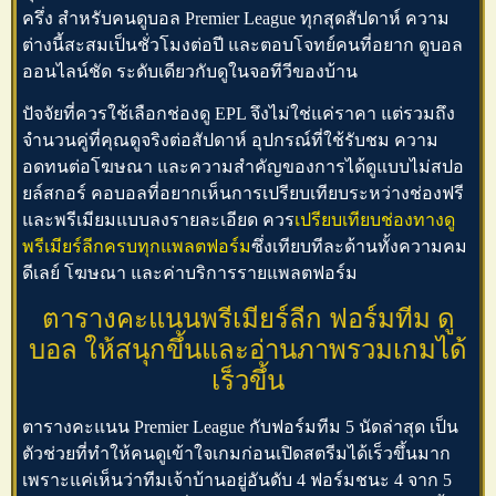
ครึ่ง สำหรับคนดูบอล Premier League ทุกสุดสัปดาห์ ความ
ต่างนี้สะสมเป็นชั่วโมงต่อปี และตอบโจทย์คนที่อยาก
ดูบอล
ออนไลน์ชัด
ระดับเดียวกับดูในจอทีวีของบ้าน
ปัจจัยที่ควรใช้เลือกช่องดู EPL จึงไม่ใช่แค่ราคา แต่รวมถึง
จำนวนคู่ที่คุณดูจริงต่อสัปดาห์ อุปกรณ์ที่ใช้รับชม ความ
อดทนต่อโฆษณา และความสำคัญของการได้ดูแบบไม่สปอ
ยล์สกอร์ คอบอลที่อยากเห็นการเปรียบเทียบระหว่างช่องฟรี
และพรีเมียมแบบลงรายละเอียด ควร
เปรียบเทียบช่องทางดู
พรีเมียร์ลีกครบทุกแพลตฟอร์ม
ซึ่งเทียบทีละด้านทั้งความคม
ดีเลย์ โฆษณา และค่าบริการรายแพลตฟอร์ม
ตารางคะแนนพรีเมียร์ลีก ฟอร์มทีม ดู
บอล ให้สนุกขึ้นและอ่านภาพรวมเกมได้
เร็วขึ้น
ตารางคะแนน Premier League กับฟอร์มทีม 5 นัดล่าสุด เป็น
ตัวช่วยที่ทำให้คนดูเข้าใจเกมก่อนเปิดสตรีมได้เร็วขึ้นมาก
เพราะแค่เห็นว่าทีมเจ้าบ้านอยู่อันดับ 4 ฟอร์มชนะ 4 จาก 5