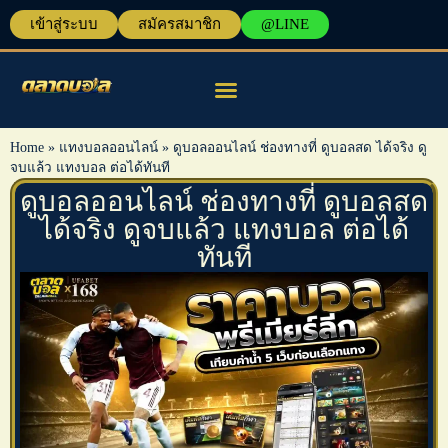
เข้าสู่ระบบ
สมัครสมาชิก
@LINE
แทงบอลออนไลน์
เครื่องมือวิเคราะห์บอล
Home
»
แทงบอลออนไลน์
»
ดูบอลออนไลน์ ช่องทางที่ ดูบอลสด ได้จริง ดู
จบแล้ว แทงบอล ต่อได้ทันที
ดูบอลออนไลน์ ช่องทางที่ ดูบอลสด
ได้จริง ดูจบแล้ว แทงบอล ต่อได้
ทันที