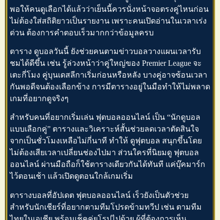
พอให้คนดูเลือกได้แล้วว่าเย็นนี้ควรนั่งหน้าจอตรงคู่ไหนก่อน
ไม่ต้องใส่สถิติยาวเป็นรายงาน เพราะคนเปิดอ่านในเวลาเร่ง
ด่วน ต้องการคำตอบเร็วมากกว่าข้อมูลครบ
ตาราง
ดูบอลวันนี้
ยังช่วยคนตามข่าวบอลวางแผนเวลารับ
ชมได้ดีขึ้น เช่น รู้ล่วงหน้าว่าคู่ใหญ่ของ Premier League จะ
เตะกี่โมง คู่บุนเดสลีกาเริ่มก่อนหรือหลัง บางคู่อาจซ้อนเวลา
กันพอดีจนต้องเลือกข้าง การมีตารางอยู่ในมือทำให้ไม่พลาด
เกมที่อยากดูจริงๆ
สำหรับคนที่อยากเริ่มเล่น
ฟุตบอลออนไลน์
เป็น “นักดูบอล
แบบเลือกคู่” ตารางและวิเคราะห์สั้นช่วยลดเวลาตัดสินใจ
จากเป็นชั่วโมงเหลือไม่กี่นาที ทำให้
ดูฟุตบอล
สนุกขึ้นโดย
ไม่ต้องเสียเวลาเปลี่ยนช่องไปมา ส่วนใครที่นิยมดู
ฟุตบอล
ออนไลน์
ผ่านมือถือก็ใช้ตารางเดียวกันได้ทันที แค่บุ๊คมาร์ก
ไว้ตอนเช้า แล้วเปิดดูตอนใกล้เกมเริ่ม
ตารางบอลที่อัปเดต
ฟุตบอลออนไลน์
เร็วยังเป็นตัวช่วย
สำหรับนักเชียร์ที่อยากตามทีมโปรดข้ามทวีป เช่น ตามทีม
ไทยในเอเชีย พร้อมเช็คคู่ยุโรปไปด้วย ผู้ที่ต้องการเห็น