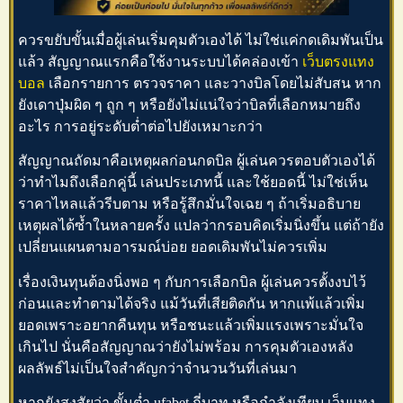
ควรขยับขั้นเมื่อผู้เล่นเริ่มคุมตัวเองได้ ไม่ใช่แค่กดเดิมพันเป็น
แล้ว สัญญาณแรกคือใช้งานระบบได้คล่องเข้า
เว็บตรงแทง
บอล
เลือกรายการ ตรวจราคา และวางบิลโดยไม่สับสน หาก
ยังเดาปุ่มผิด ๆ ถูก ๆ หรือยังไม่แน่ใจว่าบิลที่เลือกหมายถึง
อะไร การอยู่ระดับต่ำต่อไปยังเหมาะกว่า
สัญญาณถัดมาคือเหตุผลก่อนกดบิล ผู้เล่นควรตอบตัวเองได้
ว่าทำไมถึงเลือกคู่นี้ เล่นประเภทนี้ และใช้ยอดนี้ ไม่ใช่เห็น
ราคาไหลแล้วรีบตาม หรือรู้สึกมั่นใจเฉย ๆ ถ้าเริ่มอธิบาย
เหตุผลได้ซ้ำในหลายครั้ง แปลว่ากรอบคิดเริ่มนิ่งขึ้น แต่ถ้ายัง
เปลี่ยนแผนตามอารมณ์บ่อย ยอดเดิมพันไม่ควรเพิ่ม
เรื่องเงินทุนต้องนิ่งพอ ๆ กับการเลือกบิล ผู้เล่นควรตั้งงบไว้
ก่อนและทำตามได้จริง แม้วันที่เสียติดกัน หากแพ้แล้วเพิ่ม
ยอดเพราะอยากคืนทุน หรือชนะแล้วเพิ่มแรงเพราะมั่นใจ
เกินไป นั่นคือสัญญาณว่ายังไม่พร้อม การคุมตัวเองหลัง
ผลลัพธ์ไม่เป็นใจสำคัญกว่าจำนวนวันที่เล่นมา
หากยังสงสัยว่า
ขั้นต่ำ ufabet กี่บาท
หรือกำลังเทียบ
เว็บแทง