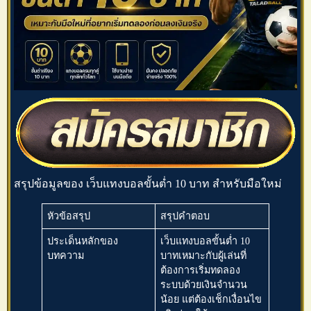
สรุปข้อมูลของ เว็บแทงบอลขั้นต่ำ 10 บาท สำหรับมือใหม่
หัวข้อสรุป
สรุปคำตอบ
ประเด็นหลักของ
เว็บแทงบอลขั้นต่ำ 10
บทความ
บาท
เหมาะกับผู้เล่นที่
ต้องการเริ่มทดลอง
ระบบด้วยเงินจำนวน
น้อย แต่ต้องเช็กเงื่อนไข