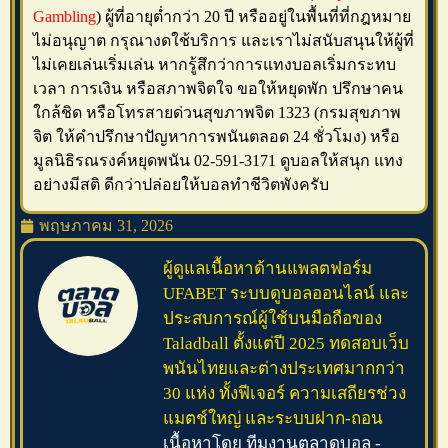
Gambling
) ผู้ที่อายุต่ำกว่า 20 ปี หรืออยู่ในพื้นที่ที่กฎหมาย
ไม่อนุญาต กรุณางดใช้บริการ และเราไม่สนับสนุนให้ผู้ที่
ไม่เคยเล่นเริ่มเล่น หากรู้สึกว่าการแทงบอลเริ่มกระทบ
เวลา การเงิน หรือสภาพจิตใจ ขอให้หยุดพัก ปรึกษาคน
ใกล้ชิด หรือโทรสายด่วนสุขภาพจิต 1323 (กรมสุขภาพ
จิต ให้คำปรึกษาปัญหาการพนันตลอด 24 ชั่วโมง) หรือ
มูลนิธิรณรงค์หยุดพนัน 02-591-3171 ดูบอลให้สนุก แทง
อย่างมีสติ ดีกว่าปล่อยให้บอลทำชีวิตพังครับ
พฤษภาคม 31, 2026
ผู้ดูแลเนื้อหาด้านแพลตฟอร์ม
UFABET ระบบดูบอลออนไลน์ และ
ประสบการณ์ผู้ใช้บนมือถือของ
Taladball ตั้งแต่ปี 2025 ทดสอบเว็บ
พนันไทยและต่างประเทศมากกว่า
30 แห่ง ทั้งฟีเจอร์ ความเสถียรช่วง
แมตช์ใหญ่ และระบบฝาก-ถอน
เนื้อหาโดย ทีมงานตลาดบอล -