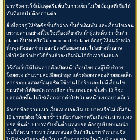
บาท
จึงควรใช้เป็นจุดเริ่มต้นในการเช็ก ไม่ใช่ข้อมูลที่เชื่อได้
ทันทีแบบไม่ต้องอ่านต่อ
สิ่งที่ควรดูให้ชัดคือขั้นต่ำฝาก ขั้นต่ำเดิมพัน และเงื่อนไขถอน
เพราะสามอย่างนี้ไม่ใช่เรื่องเดียวกัน ถ้าผู้เล่นค้นว่า
ขั้นต่ำ
ufabet กี่บาท
หรือไม่
minimum bet ufabet
ต้องดูให้แน่ว่าหน้า
นั้นพูดถึงยอดฝาก ยอดบิลหรือยอดถอน ไม่อย่างนั้นอาจ
เข้าใจผิดว่าฝากได้ต่ำแล้วจะเดิมพันได้ต่ำเท่ากันเสมอ
วิธีคัดเว็บให้ไม่พลาดคือเปิดหน้าเงื่อนไขของผู้ให้บริการ
โดยตรง อ่านรายละเอียดล่าสุด แล้วค่อยทดลองด้วยยอดเล็ก
หากระบบแสดงข้อมูลชัด ใช้งานได้จริง และไม่มีเงื่อนไข
ซ่อนที่ทำให้ติดขัด การเลือก
เว็บแทงบอล ขั้นต่ำ 10
ก็จะ
ปลอดภัยขึ้น ไม่ใช่เลือกจากคำโปรโมตหน้าแรกอย่างเดียว
ถ้าเจอข้อความแนว
เว็บแทงบอลเริ่ม 10 บาท
หรือไม่
เริ่มต้น
10 บาทufabet
ให้เช็กซ้ำว่าเกี่ยวกับฝากหรือเดิมพัน ส่วน
แทง
บอล ขั้นต่ำ 10 บาท
กับ
ขั้นต่ำ แทงบอล
ต้องดูบริบทบนหน้า
เว็บให้ครบ การหา
เว็บแทงบอลขั้นต่ำสิบบาท
ที่เหมาะจึง
ไม่ใช่การไล่รายชื่อเว็บ แต่เป็นการดูว่าเงื่อนไขเปิดเผยพอ