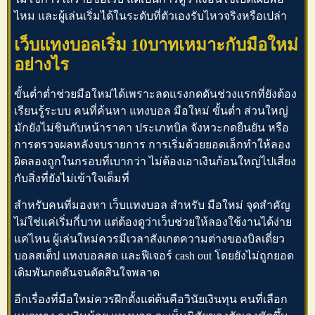
ไหม และผู้เล่นเริ่มได้ในระดับที่ตัวเองรับไหวจริงหรือเปล่า
เว็บแทงบอลเริ่ม 10บาทเหมาะกับมือใหม่
อย่างไร
ขั้นต่ำต่ำช่วยมือใหม่ได้เพราะลดแรงกดดันช่วงแรกที่ยังต้อง
เรียนรู้ระบบ คนที่ค้นหา
แทงบอล มือใหม่ ขั้นต่ำ
ส่วนใหญ่
มักยังไม่ชินกับหน้าราคา ประเภทบิล จังหวะกดยืนยัน หรือ
การตรวจผลหลังจบรายการ การเริ่มด้วยยอดเล็กทำให้ลอง
ผิดลองถูกในกรอบที่เบากว่า ไม่ต้องเอาเงินก้อนใหญ่ไปเสี่ยง
กับสิ่งที่ยังไม่เข้าใจเต็มที่
สำหรับคนที่มองหา
เว็บแทงบอล สำหรับ มือใหม่
จุดสำคัญ
ไม่ใช่แค่เริ่มกี่บาท แต่ต้องดูว่าเว็บช่วยให้ลองใช้งานได้ง่าย
แค่ไหน ผู้เล่นใหม่ควรมีเวลาสังเกตความต่างของบิลเดี่ยว
บอลสเต็ป แทงบอลสด และฟีเจอร์ cash out โดยยังไม่ถูกยอด
เดิมพันกดดันจนตัดสินใจพลาด
อีกเรื่องที่มือใหม่ควรฝึกตั้งแต่ต้นคือวินัยเงินทุน คนที่เลือก