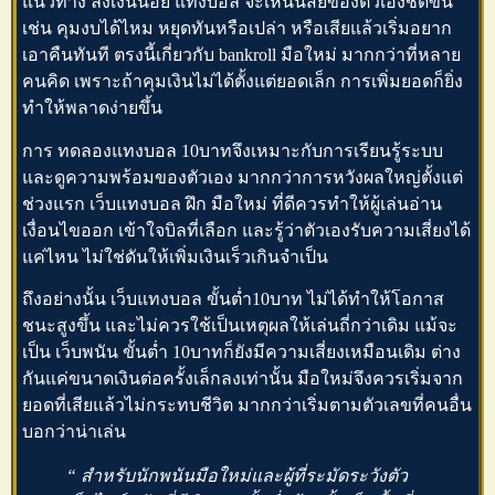
แนวทาง
ลงเงินน้อย แทงบอล
จะเห็นนิสัยของตัวเองชัดขึ้น
เช่น คุมงบได้ไหม หยุดทันหรือเปล่า หรือเสียแล้วเริ่มอยาก
เอาคืนทันที ตรงนี้เกี่ยวกับ
bankroll มือใหม่
มากกว่าที่หลาย
คนคิด เพราะถ้าคุมเงินไม่ได้ตั้งแต่ยอดเล็ก การเพิ่มยอดก็ยิ่ง
ทำให้พลาดง่ายขึ้น
การ
ทดลองแทงบอล 10บาท
จึงเหมาะกับการเรียนรู้ระบบ
และดูความพร้อมของตัวเอง มากกว่าการหวังผลใหญ่ตั้งแต่
ช่วงแรก
เว็บแทงบอล ฝึก มือใหม่
ที่ดีควรทำให้ผู้เล่นอ่าน
เงื่อนไขออก เข้าใจบิลที่เลือก และรู้ว่าตัวเองรับความเสี่ยงได้
แค่ไหน ไม่ใช่ดันให้เพิ่มเงินเร็วเกินจำเป็น
ถึงอย่างนั้น
เว็บแทงบอล ขั้นต่ำ10บาท
ไม่ได้ทำให้โอกาส
ชนะสูงขึ้น และไม่ควรใช้เป็นเหตุผลให้เล่นถี่กว่าเดิม แม้จะ
เป็น
เว็บพนัน ขั้นต่ำ 10บาท
ก็ยังมีความเสี่ยงเหมือนเดิม ต่าง
กันแค่ขนาดเงินต่อครั้งเล็กลงเท่านั้น มือใหม่จึงควรเริ่มจาก
ยอดที่เสียแล้วไม่กระทบชีวิต มากกว่าเริ่มตามตัวเลขที่คนอื่น
บอกว่าน่าเล่น
“ สำหรับนักพนันมือใหม่และผู้ที่ระมัดระวังตัว