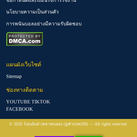
ข้อกำหนดและเงื่อนไขการใช้งาน
นโยบายความเป็นส่วนตัว
การพนันบอลอย่างมีความรับผิดชอบ
แผนผังเว็บไซต์
Sitemap
ช่องทางติดตาม
YOUTUBE
TIKTOK
FACEBOOK
© 2026 Taladball (ตลาดบอล) (ยูฟ่าเบท168) — All rights reserved.