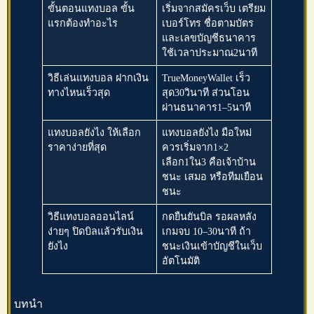
ขั้นตอนแทงบอล
ขั้น
เริ่มจากสมัครเว็บ เตรียม
แรกต้องทำอะไร
เบอร์โทร ชื่อตามบัตร
และเลขบัญชีธนาคาร
ใช้เวลาประมาณ2นาที
วิธีเล่นแทงบอล
ฝากเงิน
TrueMoneyWallet เร็ว
ทางไหนเร็วสุด
สุด30วินาที ส่วนโอน
ผ่านธนาคาร1–5นาที
แทงบอลยังไง
ให้เลือก
แทงบอลยังไง
มือใหม่
ราคาง่ายที่สุด
ควรเริ่มจาก1×2
เลือก1ใน3 คือเจ้าบ้าน
ชนะ เสมอ หรือทีมเยือน
ชนะ
วิธีแทงบอลออนไลน์
กดยืนยันบิล รอผลหลัง
ง่ายๆ
ปิดบิลแล้วรับเงิน
เกมจบ 10–30นาที ถ้า
ยังไง
ชนะเงินเข้าบัญชีในเว็บ
อัตโนมัติ
บทนำ