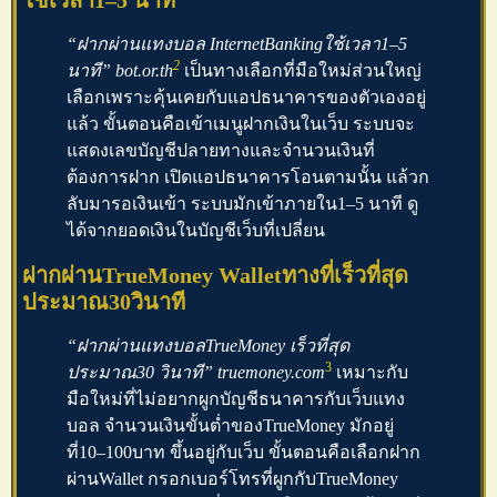
“ฝากผ่านแทงบอล InternetBankingใช้เวลา1–5
2
นาที” bot.or.th
เป็นทางเลือกที่มือใหม่ส่วนใหญ่
เลือกเพราะคุ้นเคยกับแอปธนาคารของตัวเองอยู่
แล้ว ขั้นตอนคือเข้าเมนูฝากเงินในเว็บ ระบบจะ
แสดงเลขบัญชีปลายทางและจำนวนเงินที่
ต้องการฝาก เปิดแอปธนาคารโอนตามนั้น แล้วก
ลับมารอเงินเข้า ระบบมักเข้าภายใน1–5 นาที ดู
ได้จากยอดเงินในบัญชีเว็บที่เปลี่ยน
ฝากผ่านTrueMoney Walletทางที่เร็วที่สุด
ประมาณ30วินาที
“ฝากผ่านแทงบอลTrueMoney เร็วที่สุด
3
ประมาณ30 วินาที” truemoney.com
เหมาะกับ
มือใหม่ที่ไม่อยากผูกบัญชีธนาคารกับเว็บแทง
บอล จำนวนเงินขั้นต่ำของTrueMoney มักอยู่
ที่10–100บาท ขึ้นอยู่กับเว็บ ขั้นตอนคือเลือกฝาก
ผ่านWallet กรอกเบอร์โทรที่ผูกกับTrueMoney