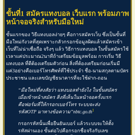
ขั้นที่1
สมัครแทงบอล
เว็บแรก พร้อมภาพ
หน้าจอจริงสำหรับมือใหม่
ขั้นแรกของ
วิธีแทงบอลง่ายๆ
คือการสมัครเว็บ ซึ่งเป็นขั้นที่
มือใหม่กังวลที่สุดเพราะกลัวกรอกข้อมูลผิดแล้วสมัครเข้า
เว็บที่ไม่น่าเชื่อถือ จริงๆ แล้ว
วิธีการแทงบอล
ในขั้นสมัครใช้
เวลาแค่ประมาณ2นาทีถ้าเตรียมข้อมูลพร้อม การเริ่ม
วิธี
แทงบอล
ที่ดีต้องเตรียมตัวก่อน สิ่งที่ต้องเตรียมก่อนเริ่มมี
แค่3อย่างคือเบอร์โทรศัพท์ที่ใช้ประจำ ชื่อ-นามสกุลตามบัตร
ประชาชน และเลขบัญชีธนาคารที่จะใช้ฝาก-ถอน
“มือใหม่ที่สงสัยว่า
แทงบอลทำยังไง
ในขั้นสมัคร
เมื่อเข้าหน้าสมัคร สิ่งที่เห็นในหน้าจอครั้งแรก
คือฟอร์มที่ให้กรอกเบอร์โทร ระบบจะส่ง
1
รหัสOTP มาทางข้อความ”nbtc.go.th
กรอกรหัสนั้นเพื่อยืนยันเบอร์ แล้วระบบจะให้ตั้ง
รหัสผ่านเอง ขั้นต่อไปคือกรอกชื่อจริงกับเลข