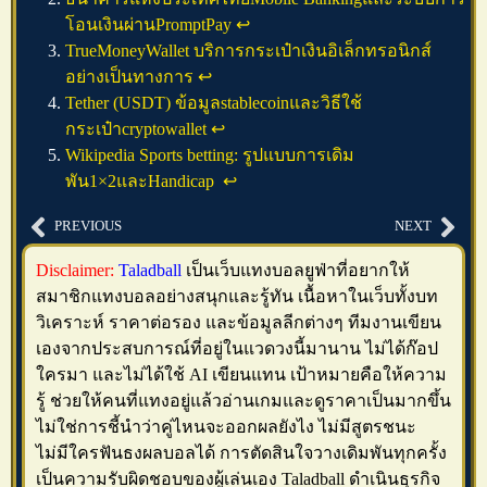
โอนเงินผ่านPromptPay
↩︎
TrueMoneyWallet บริการกระเป๋าเงินอิเล็กทรอนิกส์
อย่างเป็นทางการ
↩︎
Tether (USDT) ข้อมูลstablecoinและวิธีใช้
กระเป๋าcryptowallet
↩︎
Wikipedia Sports betting: รูปแบบการเดิม
พัน1×2และHandicap
↩︎
PREVIOUS
NEXT
Disclaimer:
Taladball
เป็นเว็บแทงบอลยูฟ่าที่อยากให้
สมาชิกแทงบอลอย่างสนุกและรู้ทัน เนื้อหาในเว็บทั้งบท
วิเคราะห์ ราคาต่อรอง และข้อมูลลีกต่างๆ ทีมงานเขียน
เองจากประสบการณ์ที่อยู่ในแวดวงนี้มานาน ไม่ได้ก๊อป
ใครมา และไม่ได้ใช้ AI เขียนแทน เป้าหมายคือให้ความ
รู้ ช่วยให้คนที่แทงอยู่แล้วอ่านเกมและดูราคาเป็นมากขึ้น
ไม่ใช่การชี้นำว่าคู่ไหนจะออกผลยังไง ไม่มีสูตรชนะ
ไม่มีใครฟันธงผลบอลได้ การตัดสินใจวางเดิมพันทุกครั้ง
เป็นความรับผิดชอบของผู้เล่นเอง Taladball ดำเนินธุรกิจ