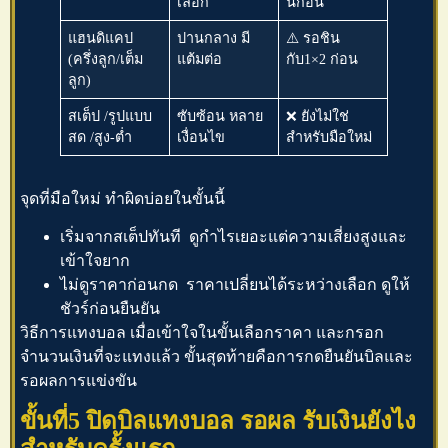
เลือก
นี้ก่อน
แฮนดิแคป
ปานกลาง มี
⚠️ รอชิน
(ครึ่งลูก/เต็ม
แต้มต่อ
กับ1×2 ก่อน
ลูก)
สเต็ป /รูปแบบ
ซับซ้อน หลาย
❌ ยังไม่ใช่
สด /สูง-ต่ำ
เงื่อนไข
สำหรับมือใหม่
จุดที่มือใหม่ ทำผิดบ่อยในขั้นนี้
เริ่มจากสเต็ปทันที
ดูกำไรเยอะแต่ความเสี่ยงสูงและ
เข้าใจยาก
ไม่ดูราคาก่อนกด
ราคาเปลี่ยนได้ระหว่างเลือก ดูให้
ชัวร์ก่อนยืนยัน
วิธีการแทงบอล
เมื่อเข้าใจในขั้นเลือกราคา และกรอก
จำนวนเงินที่จะแทงแล้ว ขั้นสุดท้ายคือการกดยืนยันบิลและ
รอผลการแข่งขัน
ขั้นที่5
ปิดบิลแทงบอล
รอผล รับเงินยังไง