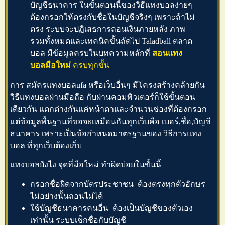
บัญชีธนาคาร ในขั้นตอนนี้ของ
วิธีแทงบอลง่ายๆ
ต้องกรอกให้ตรงกับชื่อในบัญชีจริงๆ เพราะถ้าไม่
ตรง ระบบจะปฏิเสธการถอนเงินภายหลัง ภาพ
รวมทั้งหมดและเทคนิคขั้นถัดไป
Taladball
ตลาด
บอล
มีข้อมูลครบในบทความหลักที่
สอนแทง
บอลมือใหม่
ครบทุกขั้น
การ
สมัครแทงบอลufa
หรือเว็บอื่นๆ มีโครงสร้างคล้ายกัน
วิธีแทงบอลผ่านมือถือ
กับผ่านคอมพิวเตอร์ก็ใช้ขั้นตอน
เดียวกัน แตกต่างกันแค่หน้าตาและจำนวนช่องที่ต้องกรอก
แต่ข้อมูลพื้นฐานที่ขอจะเหมือนกันทุกเว็บคือ เบอร์,ชื่อ,บัญชี
ธนาคาร เพราะเป็นข้อกำหนดมาตรฐานของ
วิธีการแทง
บอล
ที่ทุกเว็บต้องเก็บ
แทงบอลยังไง
จุดที่มือใหม่ ทำผิดบ่อยในขั้นนี้
กรอกชื่อผิดจากบัตรประชาชน
ต้องตรงทุกตัวอักษร
ไม่อย่างนั้นถอนไม่ได้
ใช้บัญชีธนาคารคนอื่น
ต้องเป็นบัญชีของตัวเอง
เท่านั้น ระบบเช็กชื่อกับบัญชี