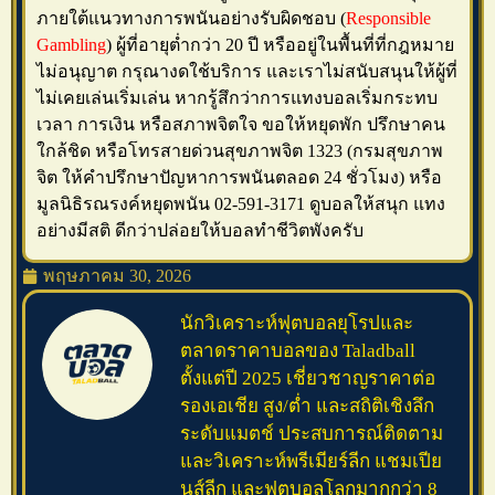
ภายใต้แนวทางการพนันอย่างรับผิดชอบ (
Responsible
Gambling
) ผู้ที่อายุต่ำกว่า 20 ปี หรืออยู่ในพื้นที่ที่กฎหมาย
ไม่อนุญาต กรุณางดใช้บริการ และเราไม่สนับสนุนให้ผู้ที่
ไม่เคยเล่นเริ่มเล่น หากรู้สึกว่าการแทงบอลเริ่มกระทบ
เวลา การเงิน หรือสภาพจิตใจ ขอให้หยุดพัก ปรึกษาคน
ใกล้ชิด หรือโทรสายด่วนสุขภาพจิต 1323 (กรมสุขภาพ
จิต ให้คำปรึกษาปัญหาการพนันตลอด 24 ชั่วโมง) หรือ
มูลนิธิรณรงค์หยุดพนัน 02-591-3171 ดูบอลให้สนุก แทง
อย่างมีสติ ดีกว่าปล่อยให้บอลทำชีวิตพังครับ
พฤษภาคม 30, 2026
นักวิเคราะห์ฟุตบอลยุโรปและ
ตลาดราคาบอลของ Taladball
ตั้งแต่ปี 2025 เชี่ยวชาญราคาต่อ
รองเอเชีย สูง/ต่ำ และสถิติเชิงลึก
ระดับแมตช์ ประสบการณ์ติดตาม
และวิเคราะห์พรีเมียร์ลีก แชมเปีย
นส์ลีก และฟุตบอลโลกมากกว่า 8