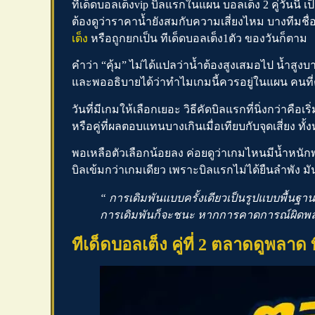
ทีเด็ดบอลเต็งvip
บิลแรกในแผน
บอลเต็ง 2 คู่วันนี้
เป
ต้องดูว่าราคาน้ำยังสมกับความเสี่ยงไหม บางทีมชื่
เต็ง
หรือถูกยกเป็น
ทีเด็ดบอลเต็ง1ตัว
ของวันก็ตาม
คำว่า “คุ้ม” ไม่ได้แปลว่าน้ำต้องสูงเสมอไป น้ำสู
และพออธิบายได้ว่าทำไมเกมนี้ควรอยู่ในแผน คนท
วันที่มีเกมให้เลือกเยอะ วิธีคัดบิลแรกที่นิ่งกว่าคือ
หรือคู่ที่ผลตอบแทนบางเกินเมื่อเทียบกับจุดเสี่ยง ท
พอเหลือตัวเลือกน้อยลง ค่อยดูว่าเกมไหนมีน้ำหนักพ
บิลเข้มกว่าเกมเดียว เพราะบิลแรกไม่ได้ยืนลำพัง มั
“ การเดิมพันแบบครั้งเดียวเป็นรูปแบบพื้นฐ
การเดิมพันก็จะชนะ หากการคาดการณ์ผิดพลาด ก
ทีเด็ดบอลเต็ง คู่ที่ 2 ตลาดดูพลาด