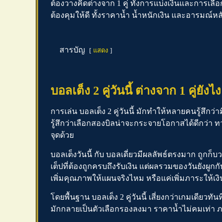
ต้องวางคิดต่างจาก 1 คู่ ทั้งการแบ่งเงินและการเลือ
ต้องคุมให้ดี ทั้งราคาน้ำ น้ำหนักเงิน และอารมณ์หล
สารบัญ
แสดง
บอลเต็ง 2 คู่วันนี้
ต่างจาก 1 คู่ยัง
การเล่น
บอลเต็ง 2 คู่วันนี้
มักทำให้หลายคนรู้สึกว่าม
รู้สึกว่าเลือกสองบิลน่าจะกระจายโอกาสได้ดีกว่า 
จุดด้วย
บอลเต็งวันนี้
กับ บอลเดี่ยวมีผลลัพธ์ตรงมาก ถูกก็บว
เต็ปที่ต้องถูกครบถึงรับเงิน แต่ผลรวมของวันยังผูกก
เพิ่มคุณภาพให้แผนจริงไหม หรือแค่เพิ่มภาระให้เงิ
โดยพื้นฐาน
บอลเต็ง 2 คู่วันนี้
เสี่ยงกว่าเกมเดียวทัน
มักกลายเป็นตัวเลือกรองลงมา ราคาน้ำไม่คมเท่า ภาพ