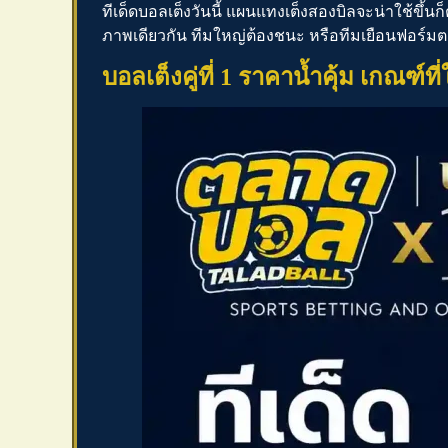
ทีเด็ดบอลเต็งวันนี้
แผนแทงเต็งสองบิลจะน่าใช้ขึ้นก็ต
ภาพเดียวกัน ทีมใหญ่ต้องชนะ หรือทีมเยือนฟอร์มต
บอลเต็งคู่ที่ 1 ราคาน้ำคุ้ม เกณฑ์ที่