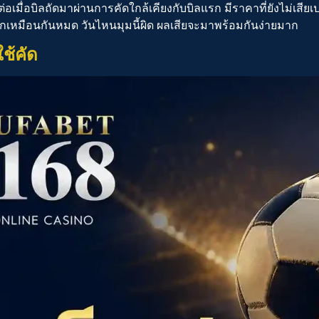
่อเมื่อบิลถัดมาผ่านการคัดใกล้เคียงกับบิลแรก มีราคาที่ยังไม่เสีย
กเหมือนกันหมด วันไหนมุมนี้ผิด ผลเสียจะมาพร้อมกันง่ายมาก
ใช้คัด