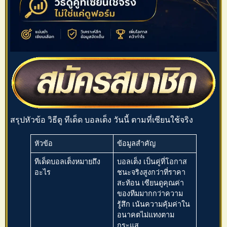
สรุปหัวข้อ วิธีดู
ทีเด็ด บอลเต็ง วันนี้
ตามที่เซียนใช้จริง
หัวข้อ
ข้อมูลสำคัญ
ทีเด็ดบอลเต็ง
หมายถึง
บอลเต็ง
เป็นคู่ที่โอกาส
อะไร
ชนะจริงสูงกว่าที่ราคา
สะท้อน เซียนดูคุณค่า
ของทีมมากกว่าความ
รู้สึก เน้นความคุ้มค่าใน
อนาคตไม่แทงตาม
กระแส