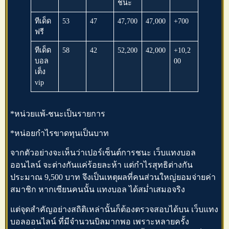
ชนะ
ทีเด็ด
53
47
47,700
47,000
+700
ฟรี
ทีเด็ด
58
42
52,200
42,000
+10,2
บอล
00
เต็ง
vip
*หน่วยแพ้-ชนะเป็นรายการ
*หน่อยกำไรขาดทุนเป็นบาท
จากตัวอย่างจะเห็นว่าเปอร์เซ็นต์การชนะ
เว็บแทงบอล
ออนไลน์
จะต่างกันแค่ร้อยละห้า แต่กำไรสุทธิต่างกัน
ประมาณ 9,500 บาท จึงเป็นเหตุผลที่คนส่วนใหญ่ยอมจ่ายค่า
สมาชิก หากเซียนคนนั้น
แทงบอล
ได้สม่ำเสมอจริง
แต่จุดสำคัญอย่างสถิติเหล่านั้นก็ต้องตรวจสอบได้บน
เว็บแทง
บอลออนไลน์
ที่มีจำนวนบิลมากพอ เพราะหลายครั้ง