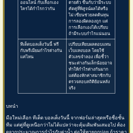
ออนไลน์
กับเลือกเอง
ตายตัว ขึ้นกับว่ามีระบบ
ใครได้กำไรกว่ากัน
คัดคู่ที่พิสูจน์ผลได้หรือ
ไม่ เซียนช่วยลดต้นทุน
การลองผิดลองถูก แต่
การเลือกเองได้เปรียบ
ถ้ามีระบบกำไรแน่นอน
ทีเด็ดบอลเต็งวันนี้
ฟรี
เปรียบเทียบผลตอบแทน
กับพรีเมียมกำไรต่างกัน
เว็บแทงบอล
โดยใช้
แค่ไหน
ตัวเลขจำลอง เพื่อชี้ว่า
ชนะต่างกันเล็กน้อยอาจ
ทำให้กำไรต่างกันมาก
แต่ต้องหักค่าสมาชิกกับ
ตรวจสอบสถิติย้อนหลัง
จริง
บทนำ
มือใหม่เลือก
ทีเด็ด บอลเต็งวันนี้
จากฟอร์มล่าสุดหรือชื่อชั้น
ทีม แต่คู่ที่ดูเหนือกว่าไม่ได้แปลว่าจะคุ้มเดิมพันเสมอไป ต้อง
ดูจากประมาณการกำไรกับค่าน้ำ ต่อให้ทายถูกบ่อย ถ้าราคา