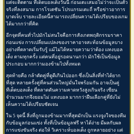
แต่จะติดตาม
ทีเด็ดบอลเต็งวันนี้
ก่อนเตะเสมอไม่ว่าจะเป็นตัว
จริงที่ลงสนาม การโรเตชัน โปรแกรมเตะถี่ หรือข่าวอาการ
บาดเจ็บ รายละเอียดนี้สามารถเปลี่ยนความได้เปรียบของเกม
ได้มากกว่าที่คิด
อีกจุดที่คนทั่วไปมักไม่สนใจคือการสังเกตพฤติกรรมราคา
ก่อนแข่ง การเปลี่ยนแปลงของราคาอาจสะท้อนข้อมูลบาง
อย่างที่ตลาดเริ่มรับรู้ แม้ไม่ได้หมายความว่าต้อง
แทงบอล
เต็ง
ตามทุกครั้ง แต่คนที่อยู่รอดนานกว่า มักใช้เป็นข้อมูล
ประกอบ มากกว่ามองข้ามไปทั้งหมด
สุดท้ายคือ กล้าตัดคู่ที่ดูดีเกินไปออก ซึ่งเป็นสิ่งที่ทำได้ยาก
ที่สุด หลายครั้งคู่ที่คนส่วนใหญ่มั่นใจพร้อมกัน อาจเป็นคู่
ทีเด็ดบอลเต็ง
ที่ตลาดดันความคาดหวังสูงเกินจริง เซียน
จำนวนมากจึงยอมไม่
แทงบอล
มากกว่าฝืนเลือกคู่ที่ยังไม่
เห็นความได้เปรียบชัดเจน
ใน 5 จุดนี้ สิ่งที่ถูกมองข้ามมากที่สุดมักเป็น แรงจูงใจของทีม
กับข้อมูลก่อนแข่ง ทั้งที่เป็นข้อมูลฟรี หาได้ง่าย มีผลกับผล
การแข่งขันจริง ต่อให้
วิเคราะห์บอลเต็ง
ถูกหลายอย่าง แต่