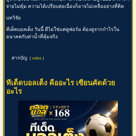
จ่ายไม่คุ้ม ความได้เปรียบต่อเนื่องก็อาจไม่เหลืออย่างที่คิด
บทวิจัย
ทีเด็ดบอลเต็ง วันนี้
ดีไม่ใช่แค่ดูฟอร์ม ต้องดูจากกำไรใน
อนาคตกับค่าน้ำที่คุ้มจริง
สารบัญ
แสดง
ทีเด็ดบอลเต็ง คืออะไร เซียนคัดด้วย
อะไร