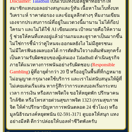
Disclaimer:
Taladball
เป็นเว็บแทงบอลยูฟ่าที่อยากให้
สมาชิกแทงบอลอย่างสนุกและรู้ทัน เนื้อหาในเว็บทั้งบท
วิเคราะห์ ราคาต่อรอง และข้อมูลลีกต่างๆ ทีมงานเขียน
เองจากประสบการณ์ที่อยู่ในแวดวงนี้มานาน ไม่ได้ก๊อป
ใครมา และไม่ได้ใช้ AI เขียนแทน เป้าหมายคือให้ความ
รู้ ช่วยให้คนที่แทงอยู่แล้วอ่านเกมและดูราคาเป็นมากขึ้น
ไม่ใช่การชี้นำว่าคู่ไหนจะออกผลยังไง ไม่มีสูตรชนะ
ไม่มีใครฟันธงผลบอลได้ การตัดสินใจวางเดิมพันทุกครั้ง
เป็นความรับผิดชอบของผู้เล่นเอง Taladball ดำเนินธุรกิจ
ภายใต้แนวทางการพนันอย่างรับผิดชอบ (
Responsible
Gambling
) ผู้ที่อายุต่ำกว่า 20 ปี หรืออยู่ในพื้นที่ที่กฎหมาย
ไม่อนุญาต กรุณางดใช้บริการ และเราไม่สนับสนุนให้ผู้ที่
ไม่เคยเล่นเริ่มเล่น หากรู้สึกว่าการแทงบอลเริ่มกระทบ
เวลา การเงิน หรือสภาพจิตใจ ขอให้หยุดพัก ปรึกษาคน
ใกล้ชิด หรือโทรสายด่วนสุขภาพจิต 1323 (กรมสุขภาพ
จิต ให้คำปรึกษาปัญหาการพนันตลอด 24 ชั่วโมง) หรือ
มูลนิธิรณรงค์หยุดพนัน 02-591-3171 ดูบอลให้สนุก แทง
อย่างมีสติ ดีกว่าปล่อยให้บอลทำชีวิตพังครับ