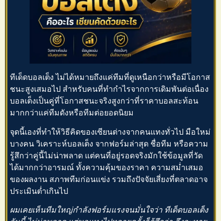
ทีเด็ดบอลเต็ง
ไม่ได้หมายถึงแค่ทีมที่ดูเหนือกว่าหรือมีโอกาส
ชนะสูงเสมอไป สำหรับคนที่ทำกำไรจากการเดิมพันต่อเนื่อง
บอลเต็งเป็นคู่ที่โอกาสชนะจริงสูงกว่าที่ราคาบอลสะท้อน
มากกว่าแค่ทีมดังหรือทีมต่อยอดนิยม
จุดนี้เองที่ทำให้วิธีคิดของเซียนต่างจากคนแทงทั่วไป มือใหม่
บางคน
วิเคราะห์บอลเต็ง
จากฟอร์มล่าสุด ชื่อทีม หรือความ
รู้สึกว่าคู่นี้ไม่น่าพลาด แต่คนที่อยู่รอดจริงมักใช้ข้อมูลที่วัด
ได้มากกว่าอารมณ์ ทั้งความคุ้มของราคา ความสม่ำเสมอ
ของผลงาน สภาพทีมก่อนแข่ง รวมถึงปัจจัยเสี่ยงที่ตลาดอาจ
ประเมินต่ำเกินไป
ผมเคยเห็นทีมใหญ่กำลังฟอร์มแรงจนมั่นใจว่า
ทีเด็ดบอลเต็ง