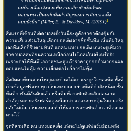
“การเลือกเดิมพันแบบยั่งยืนไม่ใช่แค่ทายถูกบ่อย
แต่ต้องเลือกจังหวะที่ความเสี่ยงยังคุ้มกับผล
ตอบแทน เป็นหลักคิดสำคัญของการคัด
บอลเต็ง
1
แบบยั่งยืน” (Miller, E., & Davidow, M. (2019).)
สิ่งแรกที่เซียน
ทีเด็ด บอลเต็งวันนี้
จะดูคือราคาต้องคุ้มกับ
ความเสี่ยง ส่วนใหญ่เลือก
บอลเต็ง
จากชื่อชั้นทีม เห็นทีมใหญ่
เจอทีมเล็กก็รีบตามทันที แต่คน
แทงบอลเต็ง
เก่งจะดูเพิ่มว่า
ราคาบอลสะท้อนความเหนือก่อนไปไกลเกินจริงหรือยัง
เพราะต่อให้ทีมมีโอกาสชนะสูง ถ้าราคาถูกกดต่ำมากจนผล
ตอบแทนไม่คุ้ม ความเสี่ยงต่อไปก็อาจไม่คุ้ม
สิ่งถัดมาที่คนส่วนใหญ่มองข้ามได้แก่ แรงจูงใจของทีม ทั้งที่
เป็นข้อมูลฟรีแทบทุก
เว็บแทงบอล
อย่างทีมที่กำลังหนีตกชั้น
ทีมที่การันตีอันดับแล้ว หรือทีมที่อาจพักตัวหลักก่อนเกม
สำคัญ หลายครั้งฟอร์มดูเหนือกว่า แต่แรงกระตุ้นในเกมจริง
กลับไม่เต็ม
เว็บแทงบอล
ทำให้ผลการแข่งขันต่ำกว่าที่ตลาด
คาดไว้
จุดที่สามคือ คน
แทงบอลเต็ง
เก่งจะไม่ดูแค่ฟอร์มย้อนหลัง