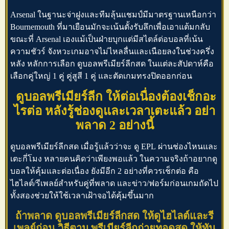
Arsenal ในฐานะจ่าฝูงและทีมลุ้นแชมป์มีมาตรฐานเหนือกว่า
Bournemouth ที่มาเยือนมักจะเน้นตั้งรับลึกเพื่อเอาแต้มกลับ
ขณะที่ Arsenal เองแม้เป็นฝ่ายบุกแต่มีสไตล์ต่อบอลที่เน้น
ความชัวร์ จังหวะเกมอาจไม่ไหลลื่นและเนือยลงในช่วงครึ่ง
หลัง หลักการเลือก
ดูบอลพรีเมียร์ลีกสด
ในแต่ละสัปดาห์คือ
เลือกคู่ใหญ่ 1 คู่ คู่สูสี 1 คู่ และตัดเกมทรงปิดออกก่อน
ดูบอลพรีเมียร์ลีก ให้ต่อเนื่องต้องเช็กอะ
ไรต่อ หลังรู้ช่องดูและเวลาเตะแล้ว อย่า
พลาด 2 อย่างนี้
ดูบอลพรีเมียร์ลีกสด
เมื่อรู้แล้วว่าจะ
ดู EPL
ผ่านช่องไหนและ
เตะกี่โมง หลายคนคิดว่าเพียงพอแล้ว ในความจริงถ้าอยากดู
บอลให้คุ้มและต่อเนื่อง ยังมีอีก 2 อย่างที่ควรเช็กต่อ คือ
ไฮไลต์/รีเพลย์สำหรับคู่ที่พลาด และข่าว/ฟอร์มก่อนเกมถัดไป
ทั้งสองช่วยให้ใช้เวลาเฝ้าจอได้คุ้มขึ้นมาก
ถ้าพลาด ดูบอลพรีเมียร์ลีกสด ให้ดูไฮไลต์และรี
เพลย์ก่อน วิธีตาม พรีเมียร์ลีกถ่ายทอดสด ให้ทัน