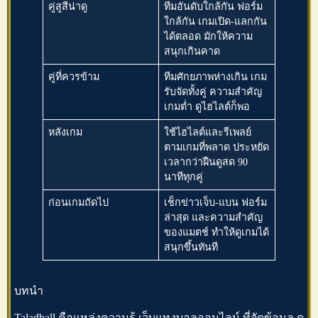
คู่สูสีน่าดู
ทีมอันดับใกล้กัน ฟอร์ม
ใกล้กัน เกมเปิด-แลกกัน
ได้ตลอด มักให้ความ
สนุกเกินคาด
คู่ที่ควรข้าม
ทีมศักยภาพห่างเกิน เกม
รับจัดทั้งคู่ ความสำคัญ
เกมต่ำ ดูไฮไลต์ก็พอ
หลังเกม
ใช้ไฮไลต์และรีเพลย์
ตามเกมที่พลาด ประหยัด
เวลากว่าฝืนดูสด 90
นาทีทุกคู่
ก่อนเกมถัดไป
เช็กข่าวเจ็บ-แบน ฟอร์ม
ล่าสุด และความสำคัญ
ของแมตช์ ทำให้ดูเกมได้
สนุกขึ้นทันที
บทนำ
Taladball คือแหล่งความรู้ เว็บแทงบอลออนไลน์ ที่จัดข้อมูล
ดู