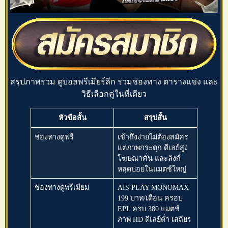
สรุปภาพรวม ดูบอลพรีเมียร์ลีก รวมช่องทาง ตารางแข่ง และ
วิธีเลือกคู่ในที่เดียว
หัวข้อสั้น
สรุปสั้น
ช่องทางดูฟรี
เข้าถึงง่ายไม่ต้องสมัคร
แต่ภาพกระตุก ดีเลย์สูง
โฆษณาคั่น และลิงก์
หลุดบ่อยในแมตช์ใหญ่
ช่องทางดูพรีเมียม
AIS PLAY MONOMAX
199 บาท/เดือน ครอบ
EPL ครบ 380 แมตช์
ภาพ HD ดีเลย์ต่ำ เสถียร