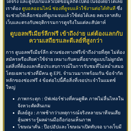
ได้จริง และดูจบเกมแล้วเปิดข้อมูลถัดไปต่อในจอเดียวได้เลย
เราต้อง
ดูบอลออนไลน์ ช่องที่ดูจบแล้วใช้งานต่อได้ทันที
ซึ่ง
จะช่วยให้เลือกช่องที่ดูเกมจบแล้วใช้ต่อได้เลย ลดเวลาสลับ
เว็บและตรงกับพฤติกรรมการดูจริงในแต่ละสัปดาห์
ดูบอลพรีเมียร์ลีกฟรี เข้าถึงง่าย แต่ต้องแลกกับ
ความเสถียรและดีเลย์ที่สูงกว่า
การ
ดูบอลพรีเมียร์ลีก
ผ่านช่องทางฟรีเข้าถึงง่ายที่สุด ไม่ต้อง
สมัครหรือเสียค่าใช้จ่าย เหมาะกับคนที่อยากดูแบบไม่ผูกมัด
แต่สิ่งที่ต้องแลกคือประสบการณ์ในการรับชมที่ไม่สม่ำเสมอ
โดยเฉพาะช่วงที่มีคน
ดู EPL
จำนวนมากพร้อมกัน ข้อจำกัด
หลักของช่องฟรี 4 ข้อต่อไปนี้คือสิ่งที่เจอประจำในแมตช์
ใหญ่
ภาพกระตุก : บัฟเฟอร์ช่วงที่คนดูพีค ภาพไม่ลื่นไหลใน
จังหวะตัดสินเกม
ดีเลย์สูง : ภาพช้ากว่าเหตุการณ์จริงหลายนาทีจนเสีย
ลุ้นเพราะรู้ผลผ่านมือถือก่อนเห็นภาพ
โฆษณาคั่น : ป๊อปอัปและโฆษณาเปิดทับจอ บางเว็บมี