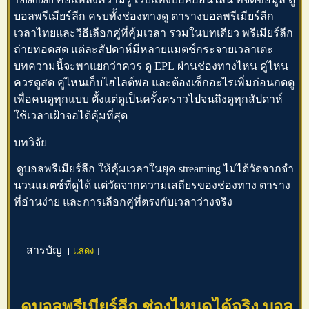
บอลพรีเมียร์ลีก
ครบทั้งช่องทางดู
ตารางบอลพรีเมียร์ลีก
เวลาไทยและวิธีเลือกคู่ที่คุ้มเวลา รวมในบทเดียว
พรีเมียร์ลีก
ถ่ายทอดสด
แต่ละสัปดาห์มีหลายแมตช์กระจายเวลาเตะ
บทความนี้จะพาแยกว่าควร
ดู EPL
ผ่านช่องทางไหน คู่ไหน
ควรดูสด คู่ไหนเก็บไฮไลต์พอ และต้องเช็กอะไรเพิ่มก่อนกดดู
เพื่อคนดูทุกแบบ ตั้งแต่ดูเป็นครั้งคราวไปจนถึงดูทุกสัปดาห์
ใช้เวลาเฝ้าจอได้คุ้มที่สุด
บทวิจัย
ดูบอลพรีเมียร์ลีก
ให้คุ้มเวลาในยุค streaming ไม่ได้วัดจากจำ
นวนแมตช์ที่ดูได้ แต่วัดจากความเสถียรของช่องทาง ตาราง
ที่อ่านง่าย และการเลือกคู่ที่ตรงกับเวลาว่างจริง
สารบัญ
แสดง
ดูบอลพรีเมียร์ลีก ช่องไหนดูได้จริง บอล