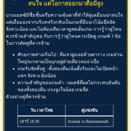
สนใจ แต่โอกาสออกมาตื้อมีสูง
บางแมตช์มีชื่อชั้นหรือความคุ้นตาที่ทำให้ดูเหมือนน่าสนใจ
แต่เมื่อมองจากบริบทจริงกลับเป็นเกมที่มีแนวโน้มอึดอัด
จังหวะน้อย และไม่ต้องเสียเวลาดูสดเต็มเกม การรู้ว่าคู่ไหน
ควรข้ามสำคัญพอ กับการรู้ว่าคู่ไหนควรเปิดดู เกณฑ์ 3 ข้อ
ในการคัดคู่ที่ควรข้าม
ศักยภาพห่างเกินไป : ทีมจ่าฝูงเจอท้ายตาราง เกมส่วน
ใหญ่จะกลายเป็นบุกอยู่ฝ่ายเดียวจนน่าเบื่อ
เกมรับจัดทั้งคู่ : ทั้งสองทีมเน้นตั้งรับและไม่เปิดหน้า
แลก จังหวะลุ้นน้อย
ความสำคัญของเกมต่ำ : แมตช์ที่ผลไม่กระทบอันดับ
ของทั้งสองทีม แรงจูงใจน้อย เกมจืด
ตัวอย่างคู่ที่ควรข้าม
วัน เวลาไทย
คู่แข่งขัน
เสาร์ 18:30
Arsenal vs Bournemouth