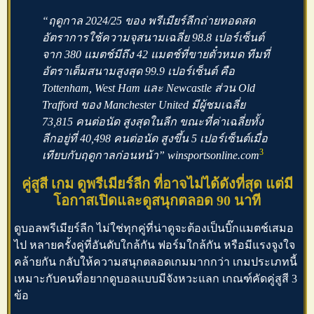
“ฤดูกาล 2024/25 ของ
พรีเมียร์ลีกถ่ายทอดสด
อัตราการใช้ความจุสนามเฉลี่ย 98.8 เปอร์เซ็นต์
จาก 380 แมตช์มีถึง 42 แมตช์ที่ขายตั๋วหมด ทีมที่
อัตราเต็มสนามสูงสุด 99.9 เปอร์เซ็นต์ คือ
Tottenham, West Ham และ Newcastle ส่วน Old
Trafford ของ Manchester United มีผู้ชมเฉลี่ย
73,815 คนต่อนัด สูงสุดในลีก ขณะที่ค่าเฉลี่ยทั้ง
ลีกอยู่ที่ 40,498 คนต่อนัด สูงขึ้น 5 เปอร์เซ็นต์เมื่อ
3
เทียบกับฤดูกาลก่อนหน้า” winsportsonline.com
คู่สูสี เกม ดูพรีเมียร์ลีก ที่อาจไม่ได้ดังที่สุด แต่มี
โอกาสเปิดและดูสนุกตลอด 90 นาที
ดูบอลพรีเมียร์ลีก
ไม่ใช่ทุกคู่ที่น่าดูจะต้องเป็นบิ๊กแมตช์เสมอ
ไป หลายครั้งคู่ที่อันดับใกล้กัน ฟอร์มใกล้กัน หรือมีแรงจูงใจ
คล้ายกัน กลับให้ความสนุกตลอดเกมมากกว่า เกมประเภทนี้
เหมาะกับคนที่อยากดูบอลแบบมีจังหวะแลก เกณฑ์คัดคู่สูสี 3
ข้อ