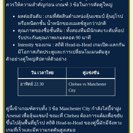
ควรให้ความสำคัญก่อน เกณฑ์ 3 ข้อในการคัดคู่ใหญ่
ผลต่ออันดับ : เกมที่ตัดสินตำแหน่งลุ้นแชมป์ ลุ้นยุโรป
หรือหนีตกชั้น น้ำหนักของแมตช์สูงกว่าปกติ
คุณภาพของชื่อชั้นทีม : ทั้งสองทีมมีนักเตะระดับท็อป
รับประกันคุณภาพเกมตลอด 90 นาที
Intensity ของเกม : สถิติ Head-to-Head เกมเปิด-แลกกัน
มีโอกาสเกิดประตูและการเปลี่ยนโมเมนตัมสูง
ตัวอย่างคู่ใหญ่สัปดาห์ตัวอย่าง
วัน เวลาไทย
คู่แข่งขัน
อาทิตย์ 22:30
Chelsea vs Manchester
City
คู่นี้เข้าเกณฑ์ครบทั้ง 3 ข้อ Manchester City กำลังไล่บี้จ่าฝูง
Arsenal เพื่อลุ้นแชมป์ ขณะที่ Chelsea ต้องการแต้มเพื่อขยับ
ขึ้นไปลุ้นพื้นที่ยุโรป สถิติ Head-to-Head ของคู่นี้มักมีจังหวะ
เกมที่เร็วและมีความกดดันสูงเสมอ