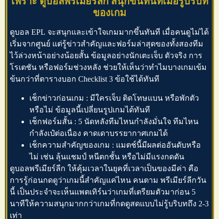
เพราะ ดูบอลพรีเมียร์ลีก สนุกขึ้นทันทีเมื่อรู้บริบท
ของเกม
ดูบอล EPL
จะสนุกและเข้าใจเกมมากขึ้นทันที เมื่อคนดูไม่ได้
เริ่มจากศูนย์ แต่รู้ข่าวสำคัญและฟอร์มล่าสุดของทั้งสองทีม
ไว้ล่วงหน้าอย่างน้อยสั้น ข้อมูลอย่างนักเตะเจ็บ ตัวจริง การ
โรเตชัน หรือฟอร์มช่วงหลัง ช่วยให้เห็นว่าทำไมบางเกมเข้ม
ข้นกว่าที่ตารางบอก Checklist 3 ข้อใช้ได้ทันที
เช็กข่าวก่อนเกม : มีใครเจ็บ ติดโทษแบน หรือพักตัว
หรือไม่ ข้อมูลนี้เปลี่ยนรูปเกมได้ทันที
เช็กฟอร์มสั้น : 5 นัดหลังทีมไหนกำลังมั่นใจ ทีมไหน
กำลังเป๋ต่อเนื่อง คาดเดาบรรยากาศเกมได้
เช็กความสำคัญของเกม : แมตช์นี้มีผลต่ออันดับหรือ
ไม่ เช่น ลุ้นแชมป์ หนีตกชั้น หรือไม่มีแรงกดดัน
ดูบอลพรีเมียร์ลีก
ให้คุ้มเวลาในยุคที่เวลาเป็นของมีค่า คือ
การรู้ก่อนกดดูว่าเกมนี้สำคัญแค่ไหน คนตาม
พรีเมียร์ลีกวัน
นี้
เป็นประจำจะเห็นแพตเทิร์นว่าเกมที่เตรียมตัวมาก่อน 5
นาทีให้ความสนุกมากกว่าเกมที่กดดูสดแบบไม่รู้บริบทถึง 2-3
เท่า