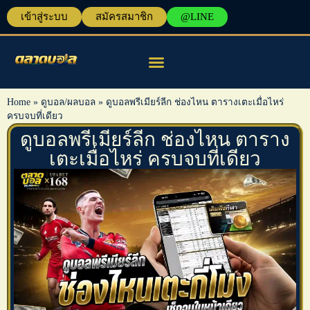
เข้าสู่ระบบ
สมัครสมาชิก
@LINE
แทงบอลออนไลน์
เครื่องมือวิเคราะห์บอล
Home
»
ดูบอล/ผลบอล
»
ดูบอลพรีเมียร์ลีก ช่องไหน ตารางเตะเมื่อไหร่
ครบจบที่เดียว
ดูบอลพรีเมียร์ลีก ช่องไหน ตาราง
เตะเมื่อไหร่ ครบจบที่เดียว