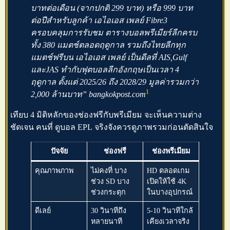
บาทต่อเดือน (จากปกติ 299 บาท) หรือ 999 บาท
ต่อปีสำหรับลูกค้า เอไอเอส เพลย์ Fibre3
ครอบคลุมการรับชม
ตารางบอลพรีเมียร์ลีก
ครบ
ทั้ง 380 แมตช์ตลอดฤดูกาล รวมถึงไทยลีกทุก
แมตช์ฟรีบน เอไอเอส เพลย์ เป็นดีลที่ AIS,Gulf
และJAS ทำกับฟุตบอลลีกอังกฤษเป็นเวลา 4
ฤดูกาล ตั้งแต่ 2025/26 ถึง 2028/29 มูลค่ารวมกว่า
1
2,000 ล้านบาท” bangkokpost.com
เทียบ 4 มิติหลักของช่องฟรีกับพรีเมียม จะเห็นความต่าง
ชัดเจน คนที่
ดูบอล EPL
จริงจังควรดูภาพรวมก่อนตัดสินใจ
ปัจจัย
ช่องฟรี
ช่องพรีเมียม
คุณภาพภาพ
ไม่คงที่ บาง
HD ตลอดเกม
ช่วง SD บาง
เปิดให้ใช้ 4K
ช่วงกระตุก
ในบางอุปกรณ์
ดีเลย์
30 วินาทีถึง
5-10 วินาทีใกล้
หลายนาที
เคียงเวลาจริง