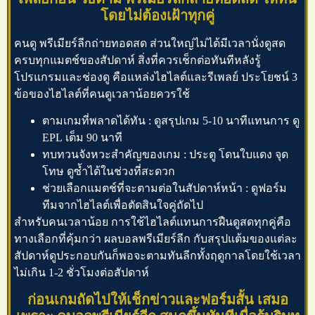
โดยไม่ต้องเฝ้าทุกคู่
คนดู
พรีเมียร์ลีกถ่ายทอดสด
ส่วนใหญ่ไม่ได้มีเวลานั่งดูสด
ครบทุกแมตช์ของสัปดาห์ สิ่งที่ควรเช็กต่อทันทีหลังรู้
โปรแกรมและช่องดู คือแหล่งไฮไลต์และรีเพลย์ ประโยชน์ 3
ข้อของไฮไลต์ที่คนดูเวลาน้อยควรใช้
ตามเกมที่พลาดได้ทัน : ดูสรุปเกม 5-10 นาทีแทนการ
ดู
EPL
เต็ม 90 นาที
ทบทวนจังหวะสำคัญของเกม : ประตู โดนใบแดง จุด
โทษ ดูซ้ำได้ในช่วงที่สะดวก
ช่วยเลือกแมตช์ที่จะตามต่อในสัปดาห์หน้า : ดูฟอร์ม
ทีมจากไฮไลต์เพื่อตัดสินใจคู่ถัดไป
สำหรับคนเวลาน้อย การใช้ไฮไลต์แทนการฝืนดูสดทุกคู่คือ
ทางเลือกที่คุ้มกว่า
ผลบอลพรีเมียร์ลีก
กับสรุปแต้มของแต่ละ
สัปดาห์ดูประกอบกันก็พอจะตามทันลีกทั้งฤดูกาลโดยใช้เวลา
ไม่เกิน 1-2 ชั่วโมงต่อสัปดาห์
ก่อนเกมถัดไปให้เช็กข่าวและฟอร์มสั้น เสมอ