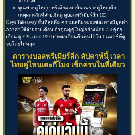
จำกัดได้
ดูเฉพาะคู่ใหญ่ : พรีเมียมเท่านั้น เพราะคู่ใหญ่คือ
เหตุผลหลักที่จ่ายเงินดู
ดูบอลพรีเมียร์ลีก HD
Keys Takeaway สั้นที่สุดคือ ความเสถียรของช่องทางมีมูลค่า
กว่าค่าใช้จ่ายรายเดือน ถ้าคุณดูคู่ใหญ่อย่างน้อย 2-3 คู่ต่อ
เดือน
ดู EPL
แบบ 199 บาทต่อเดือนคืนทุนได้ใน 1 แมตช์ที่ดู
จบโดยไม่หลุด
ตารางบอลพรีเมียร์ลีก สัปดาห์นี้ เวลา
ไทยคู่ไหนเตะกี่โมง เช็กครบในที่เดียว