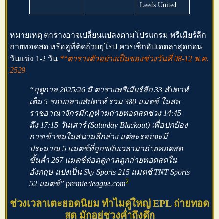
Leeds United
หมายเหตุ ตารางอาจเปลี่ยนแปลงตามโปรแกรม
พรีเมียร์ลีก
ถ่ายทอดสด
หรือคู่ที่ติดถ้วยยุโรป ควรเช็กอัปเดตล่าสุดก่อน
วันแข่ง 1-2 วัน
**ตารางตัวอย่างเป็นของช่วงวันที่ 08-12 พ.ค.
2529
“ฤดูกาล 2025/26 มี
ตารางพรีเมียร์ลีก
33 สัปดาห์
เต็ม 5 รอบกลางสัปดาห์ รวม 380 แมตช์ ในสห
ราชอาณาจักรมีกฎห้ามถ่ายทอดสดช่วง 14:45
ถึง 17:15 วันเสาร์ (Saturday Blackout) เพื่อปกป้อง
การเข้าชมในสนามลีกล่าง แต่ละรอบจะมี
ประมาณ 5 แมตช์ที่ถูกขยับเวลามาถ่ายทอดสด
ขั้นต่ำ 267 แมตช์ต่อฤดูกาลถูกถ่ายทอดสดใน
อังกฤษ แบ่งเป็น Sky Sports 215 แมตช์ TNT Sports
2
52 แมตช์” premierleague.com
ช่วงเวลาเตะยอดนิยม ทำไมคู่ใหญ่ EPL ถ่ายทอด
สด มักอยู่ช่วงค่ำถึงดึก