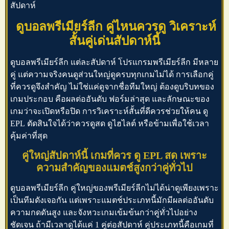
สัปดาห์
ดูบอลพรีเมียร์ลีก คู่ไหนควรดู วิเคราะห์
สั้นคู่เด่นสัปดาห์นี้
ดูบอลพรีเมียร์ลีก
แต่ละสัปดาห์
โปรแกรมพรีเมียร์ลีก
มีหลาย
คู่ แต่ความจริงคนดูส่วนใหญ่ดูครบทุกเกมไม่ได้ การเลือกคู่
ที่ควรดูจึงสำคัญ ไม่ใช่แค่ดูจากชื่อทีมใหญ่ ต้องดูบริบทของ
เกมประกอบ คือผลต่ออันดับ ฟอร์มล่าสุด และลักษณะของ
เกมว่าจะเปิดหรือปิด การวิเคราะห์สั้นที่ดีควรช่วยให้คน
ดู
EPL
ตัดสินใจได้ว่าควรดูสด ดูไฮไลต์ หรือข้ามเพื่อใช้เวลา
คุ้มค่าที่สุด
คู่ใหญ่สัปดาห์นี้ เกมที่ควร ดู EPL สด เพราะ
ความสำคัญของแมตช์สูงกว่าคู่ทั่วไป
ดูบอลพรีเมียร์ลีก
คู่ใหญ่ของพรีเมียร์ลีกไม่ได้น่าดูเพียงเพราะ
เป็นทีมดังเจอกัน แต่เพราะแมตช์ประเภทนี้มักมีผลต่ออันดับ
ความกดดันสูง และจังหวะเกมเข้มข้นกว่าคู่ทั่วไปอย่าง
ชัดเจน ถ้ามีเวลาดูได้แค่ 1 คู่ต่อสัปดาห์ คู่ประเภทนี้คือเกมที่