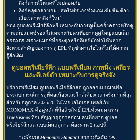
ลิงก์ดาวน์โหลดที่ไม่ปลอดภัย
ลิงก์หลุดกลางเกม : สตรีมตัดเองช่วงเกมเข้มข้น ต้อง
เสียเวลาหาลิงก์ใหม่
ช่อง
ดูบอลพรีเมียร์ลีกฟรี
เหมาะกับการดูเป็นครั้งคราวหรือดู
ตามเก็บแมตช์รอง ไม่เหมาะกับคนที่อยากดูคู่ใหญ่แบบเต็ม
อรรถรส เพราะแมตช์ที่กระตุกหรือดีเลย์มักทำให้พลาด
จังหวะสำคัญของการ
ดู EPL
ที่ดูซ้ำผ่านไฮไลต์ไม่ได้ความ
รู้สึกเดิม
ดูบอลพรีเมียร์ลีก แบบพรีเมียม ภาพนิ่ง เสถียร
และดีเลย์ต่ำ เหมาะกับการดูจริงจัง
บริการพรีเมียม
ดูบอลพรีเมียร์ลีกสด
ถูกออกแบบมาเพื่อ
ประสบการณ์การดูที่ต่อเนื่องและใกล้เคียงเวลาจริงมากที่สุด
สำหรับฤดูกาล 2025/26 ในไทย เอไอเอส เพลย์ กับ
MONOMAX คือคู่หลักที่ถือลิขสิทธิ์ EPLทั้งหมด แทน
TrueVisions ที่จบสัญญาฤดูกาลก่อน คนที่อยาก
ดูบอล
พรีเมียร์ลีกสด
แบบเต็มฤดูกาล ต้องผ่าน 2 แอปนี้
“แพ็กเกจ Monomax Standard ราคาเริ่มต้น 199