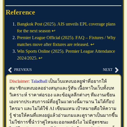
Reference
Bangkok Post (2025). AIS unveils EPL coverage plans
for the next season
↩︎
Premier League Official (2025). FAQ – Fixtures / Why
matches move after fixtures are released.
↩︎
Win Sports Online (2025). Premier League Attendance
2024/2025.
↩︎
PREVIOUS
NEXT
Disclaimer:
Taladball
เป็นเว็บแทงบอลยูฟ่าที่อยากให้
สมาชิกแทงบอลอย่างสนุกและรู้ทัน เนื้อหาในเว็บทั้งบท
วิเคราะห์ ราคาต่อรอง และข้อมูลลีกต่างๆ ทีมงานเขียน
เองจากประสบการณ์ที่อยู่ในแวดวงนี้มานาน ไม่ได้ก๊อป
ใครมา และไม่ได้ใช้ AI เขียนแทน เป้าหมายคือให้ความ
รู้ ช่วยให้คนที่แทงอยู่แล้วอ่านเกมและดูราคาเป็นมากขึ้น
ไม่ใช่การชี้นำว่าคู่ไหนจะออกผลยังไง ไม่มีสูตรชนะ