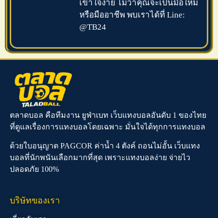
เข้าใจง่าย ไม่ว่าคุณจะเป็นมือใหม่
หรือมืออาชีพ พบเราได้ที่ Line:
@TB24
ตลาดบอล คือทีมงาน ยูฟ่าเบท เว็บแทงบอลอันดับ 1 ของไทย
ที่ดูแลเรื่องการแทงบอลโดยเฉพาะ มั่นใจได้ทุกการแทงบอล
ด้วยใบอนุญาต PAGCOR ค่าน้ำ 4 ตังค์ ถอนไม่อั้น เว็บแทง
บอลที่นักพนันเลือกมากที่สุด เพราะแทงบอลง่าย จ่ายไว
ปลอดภัย 100%
บริษัทของเรา