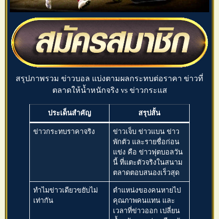
สรุปภาพรวม ข่าวบอล แบ่งตามผลกระทบต่อราคา ข่าวที่
ตลาดให้น้ำหนักจริง vs ข่าวกระแส
ประเด็นสำคัญ
สรุปสั้น
ข่าวกระทบราคาจริง
ข่าวเจ็บ ข่าวแบน ข่าว
พักตัว และรายชื่อก่อน
แข่ง คือ
ข่าวฟุตบอลวัน
นี้
ที่แตะตัวจริงในสนาม
ตลาดตอบสนองเร็วสุด
ทำไมข่าวเดียวขยับไม่
ตำแหน่งของคนหายไป
เท่ากัน
คุณภาพคนแทน และ
เวลาที่ข่าวออก เปลี่ยน