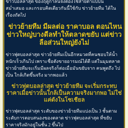
ข่าวบอลล่าสุด
ของฤดูกาลนี้จึงต้องใช้สายตาแบบนี้
สม่ำเสมอ และกรอบคิดเดียวกันนี้ใช้กับ
ข่าวย้ายทีม
ได้ใน
เรื่องถัดไป
ข่าวย้ายทีม มีผลต่อ ราคาบอล ตอนไหน
ข่าวใหญ่บางดีลทำให้ตลาดขยับ แต่ข่าว
ลือส่วนใหญ่ยังไม่
ข่าวฟุตบอลล่าสุด
ข่าวย้ายทีมเป็นอีกหมวดที่คนชอบให้น้ำ
หนักเร็วเกินไป เพราะชื่อดังขายอารมณ์ได้ดี แต่ในมุมตลาด
ข่าวย้ายทีมจะเริ่มมีผลจริงก็ต่อเมื่อมันขยับจาก คนพูดถึง ไป
เป็น ใกล้เกิดขึ้นจริง มากพอแล้ว
ข่าวฟุตบอลล่าสุด ข่าวย้ายทีม จะเริ่มกระทบ
ราคาเมื่อข่าวนั้นใกล้เป็นความจริงมากพอ ไม่ใช่
แค่ดังในโซเชียล
ข่าวฟุตบอลล่าสุด
ระดับของข่าวย้ายทีมแบ่งเป็น 3 ชั้นตาม
ระดับการตอบสนองของตลาด
ข่าวฟุตบอลล่าสุด
ที่ขยับ
ราคาจริงมักอยู่ในชั้น 2 ขึ้นไป