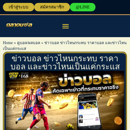
เข้าสู่ระบบ
สมัครสมาชิก
@LINE
แทงบอลออนไลน์
เครื่องมือวิเคราะห์บอล
Home
»
ดูบอล/ผลบอล
»
ข่าวบอล ข่าวไหนกระทบ ราคาบอล และข่าวไหน
เป็นแค่กระแส
ข่าวบอล ข่าวไหนกระทบ ราคา
บอล และข่าวไหนเป็นแค่กระแส