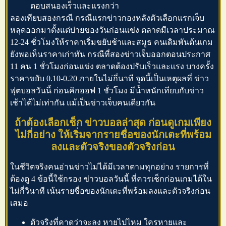
ตอบสนองเร็วและแรงกว่า
ลองเทียบสองกรณี กรณีแรกข่าวกองหลังตัวเลือกแรกเจ็บ
หลุดออกมาตั้งแต่บ่ายของวันก่อนแข่ง ตลาดมีเวลาประมาณ
12-24 ชั่วโมงให้ราคาเริ่มขยับช้าและสมูธ คนเดิมพันต้นเกม
ยังพอเห็นราคาเก่าทัน กรณีที่สองข่าวเจ็บออกตอนประกาศ
11 คน 1 ชั่วโมงก่อนแข่ง ตลาดต้องปรับเร็วและแรง บางครั้ง
ราคาขยับ 0.10-0.20 ภายในไม่กี่นาที จุดนี้เป็นเหตุผลที่
ข่าว
ฟุตบอลวันนี้
ก่อนคิกออฟ 1 ชั่วโมง มีน้ำหนักเทียบกับข่าว
เช้าได้ไม่เท่ากัน แม้เป็นข่าวเจ็บคนเดียวกัน
ถ้าต้องเลือกเช็ก ข่าวบอลล่าสุด ก่อนดูเกมเพียง
ไม่กี่อย่าง ให้เริ่มจากรายชื่อของนักเตะที่พร้อม
ลงและตัวจริงของตัวจริงก่อน
ในชีวิตจริงคนอ่านข่าวไม่ได้มีเวลาตามทุกอย่าง รายการที่
ต้องดู 4 ข้อนี้ใช้กรอง
ข่าวบอลวันนี้
ที่ควรเช็กก่อนเกมได้ใน
ไม่กี่วินาที เน้นรายชื่อของนักเตะที่พร้อมลงและตัวจริงก่อน
เสมอ
ตัวจริงที่คาดว่าจะลง หายไปไหม ใครหายและ