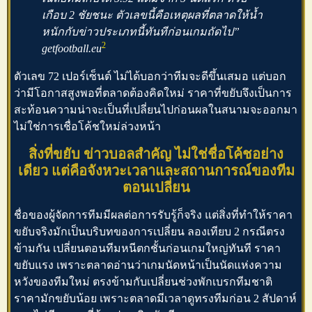
เกือบ 2 ชัยชนะ ตัวเลขนี้คือเหตุผลที่ตลาดให้น้ำ
หนักกับข่าวประเภทนี้ทันทีก่อนเกมถัดไป”
2
getfootball.eu
ตัวเลข 72 เปอร์เซ็นต์ ไม่ได้บอกว่าทีมจะดีขึ้นเสมอ แต่บอก
ว่ามีโอกาสสูงพอที่ตลาดต้องคิดใหม่ ราคาที่ขยับจึงเป็นการ
สะท้อนความน่าจะเป็นที่เปลี่ยนไปก่อนผลในสนามจะออกมา
ไม่ใช่การเชื่อโค้ชใหม่ล่วงหน้า
สิ่งที่ขยับ ข่าวบอลสำคัญ ไม่ใช่ชื่อโค้ชอย่าง
เดียว แต่คือจังหวะเวลาและสถานการณ์ของทีม
ตอนเปลี่ยน
ชื่อของผู้จัดการทีมมีผลต่อการรับรู้ก็จริง แต่สิ่งที่ทำให้ราคา
ขยับจริงมักเป็นบริบทของการเปลี่ยน ลองเทียบ 2 กรณีตรง
ข้ามกัน เปลี่ยนตอนทีมหนีตกชั้นก่อนเกมใหญ่ทันที ราคา
ขยับแรง เพราะตลาดอ่านว่าเกมนัดหน้าเป็นนัดแห่งความ
หวังของทีมใหม่ ตรงข้ามกับเปลี่ยนช่วงพักเบรกทีมชาติ
ราคามักขยับน้อย เพราะตลาดมีเวลาดูทรงทีมก่อน 2 สัปดาห์