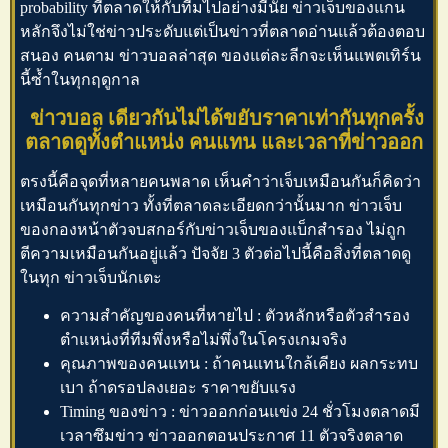
probability ที่ตลาดให้กับทีมไปอย่างมีนัย ข่าวเจ็บของแกน
หลักจึงไม่ใช่ข่าวประดับแต่เป็นข่าวที่ตลาดอ่านแล้วต้องตอบ
สนอง คนตาม
ข่าวบอลล่าสุด
ของแต่ละลีกจะเห็นแพตเทิร์น
นี้ซ้ำในทุกฤดูกาล
ข่าวบอล เดียวกันไม่ได้ขยับราคาเท่ากันทุกครั้ง
ตลาดดูทั้งตำแหน่ง คนแทน และเวลาที่ข่าวออก
ตรงนี้คือจุดที่หลายคนพลาด เห็นคำว่าเจ็บเหมือนกันก็คิดว่า
เหมือนกันทุกข่าว ทั้งที่ตลาดละเอียดกว่านั้นมาก ข่าวเจ็บ
ของกองหน้าตัวจบสกอร์กับข่าวเจ็บของแบ็กสำรอง ไม่ถูก
ตีความเหมือนกันอยู่แล้ว ปัจจัย 3 ตัวต่อไปนี้คือสิ่งที่ตลาดดู
ในทุก
ข่าวเจ็บนักเตะ
ความสำคัญของคนที่หายไป : ตัวหลักหรือตัวสำรอง
ตำแหน่งที่ทีมพึ่งหรือไม่พึ่งในโครงเกมจริง
คุณภาพของคนแทน : ถ้าคนแทนใกล้เคียง ผลกระทบ
เบา ถ้าดรอปลงเยอะ ราคาขยับแรง
Timing ของข่าว : ข่าวออกก่อนแข่ง 24 ชั่วโมงตลาดมี
เวลาซึมข่าว ข่าวออกตอนประกาศ 11 ตัวจริงตลาด