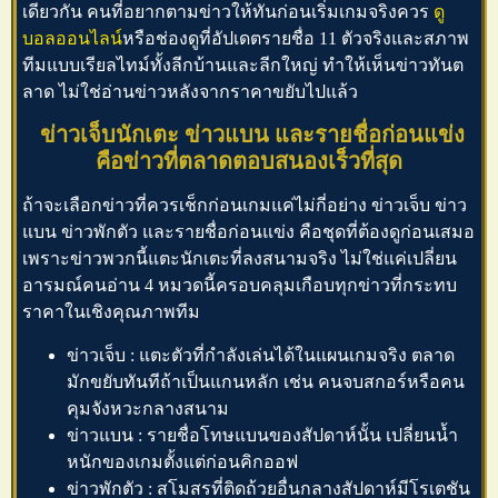
เดียวกัน คนที่อยากตามข่าวให้ทันก่อนเริ่มเกมจริงควร
ดู
บอลออนไลน์
หรือช่องดูที่อัปเดตรายชื่อ 11 ตัวจริงและสภาพ
ทีมแบบเรียลไทม์ทั้งลีกบ้านและลีกใหญ่ ทำให้เห็นข่าวทันต
ลาด ไม่ใช่อ่านข่าวหลังจากราคาขยับไปแล้ว
ข่าวเจ็บนักเตะ ข่าวแบน และรายชื่อก่อนแข่ง
คือข่าวที่ตลาดตอบสนองเร็วที่สุด
ถ้าจะเลือกข่าวที่ควรเช็กก่อนเกมแค่ไม่กี่อย่าง ข่าวเจ็บ ข่าว
แบน ข่าวพักตัว และรายชื่อก่อนแข่ง คือชุดที่ต้องดูก่อนเสมอ
เพราะข่าวพวกนี้แตะนักเตะที่ลงสนามจริง ไม่ใช่แค่เปลี่ยน
อารมณ์คนอ่าน 4 หมวดนี้ครอบคลุมเกือบทุกข่าวที่กระทบ
ราคาในเชิงคุณภาพทีม
ข่าวเจ็บ : แตะตัวที่กำลังเล่นได้ในแผนเกมจริง ตลาด
มักขยับทันทีถ้าเป็นแกนหลัก เช่น คนจบสกอร์หรือคน
คุมจังหวะกลางสนาม
ข่าวแบน : รายชื่อโทษแบนของสัปดาห์นั้น เปลี่ยนน้ำ
หนักของเกมตั้งแต่ก่อนคิกออฟ
ข่าวพักตัว : สโมสรที่ติดถ้วยอื่นกลางสัปดาห์มีโรเตชัน