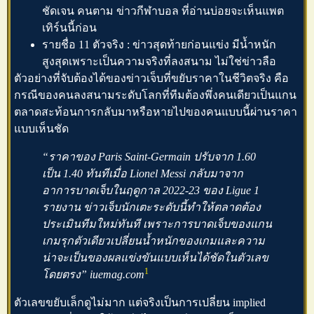
ชัดเจน คนตาม
ข่าวกีฬาบอล
ที่อ่านบ่อยจะเห็นแพต
เทิร์นนี้ก่อน
รายชื่อ 11 ตัวจริง : ข่าวสุดท้ายก่อนแข่ง มีน้ำหนัก
สูงสุดเพราะเป็นความจริงที่ลงสนาม ไม่ใช่ข่าวลือ
ตัวอย่างที่จับต้องได้ของข่าวเจ็บที่ขยับราคาในชีวิตจริง คือ
กรณีของคนลงสนามระดับโลกที่ทีมต้องพึ่งคนเดียวเป็นแกน
ตลาดสะท้อนการกลับมาหรือหายไปของคนแบบนี้ผ่านราคา
แบบเห็นชัด
“ราคาของ Paris Saint-Germain ปรับจาก 1.60
เป็น 1.40 ทันทีเมื่อ Lionel Messi กลับมาจาก
อาการบาดเจ็บในฤดูกาล 2022-23 ของ Ligue 1
รายงาน
ข่าวเจ็บนักเตะ
ระดับนี้ทำให้ตลาดต้อง
ประเมินทีมใหม่ทันที เพราะการบาดเจ็บของแกน
เกมรุกตัวเดียวเปลี่ยนน้ำหนักของเกมและความ
น่าจะเป็นของผลแข่งขันแบบเห็นได้ชัดในตัวเลข
1
โดยตรง” iuemag.com
ตัวเลขขยับเล็กดูไม่มาก แต่จริงเป็นการเปลี่ยน implied