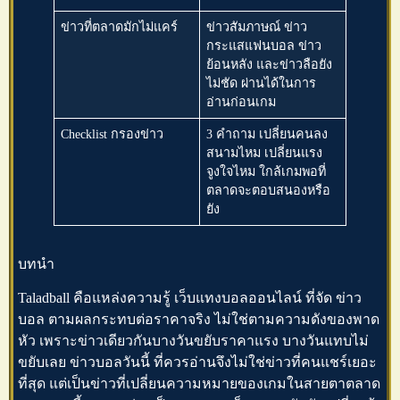
ข่าวที่ตลาดมักไม่แคร์
ข่าวสัมภาษณ์ ข่าว
กระแสแฟนบอล ข่าว
ย้อนหลัง และข่าวลือยัง
ไม่ชัด ผ่านได้ในการ
อ่านก่อนเกม
Checklist กรองข่าว
3 คำถาม เปลี่ยนคนลง
สนามไหม เปลี่ยนแรง
จูงใจไหม ใกล้เกมพอที่
ตลาดจะตอบสนองหรือ
ยัง
บทนำ
Taladball คือแหล่งความรู้ เว็บแทงบอลออนไลน์ ที่จัด
ข่าว
บอล
ตามผลกระทบต่อราคาจริง ไม่ใช่ตามความดังของพาด
หัว เพราะข่าวเดียวกันบางวันขยับราคาแรง บางวันแทบไม่
ขยับเลย
ข่าวบอลวันนี้
ที่ควรอ่านจึงไม่ใช่ข่าวที่คนแชร์เยอะ
ที่สุด แต่เป็นข่าวที่เปลี่ยนความหมายของเกมในสายตาตลาด