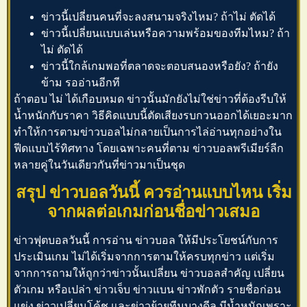
ข่าวนี้เปลี่ยนคนที่จะลงสนามจริงไหม?
ถ้าไม่ ตัดได้
ข่าวนี้เปลี่ยนแบบเล่นหรือความพร้อมของทีมไหม?
ถ้า
ไม่ ตัดได้
ข่าวนี้ใกล้เกมพอที่ตลาดจะตอบสนองหรือยัง?
ถ้ายัง
ข้าม รออ่านอีกที
ถ้าตอบ ไม่ ได้เกือบหมด ข่าวนั้นมักยังไม่ใช่ข่าวที่ต้องรีบให้
น้ำหนักกับราคา วิธีคิดแบบนี้ตัดเสียงรบกวนออกได้เยอะมาก
ทำให้การตามข่าวบอลไม่กลายเป็นการไล่อ่านทุกอย่างใน
ฟีดแบบไร้ทิศทาง โดยเฉพาะคนที่ตาม
ข่าวบอลพรีเมียร์ลีก
หลายคู่ในวันเดียวกันที่ข่าวมาเป็นชุด
สรุป ข่าวบอลวันนี้ ควรอ่านแบบไหน เริ่ม
จากผลต่อเกมก่อนชื่อข่าวเสมอ
ข่าวฟุตบอลวันนี้
การอ่าน
ข่าวบอล
ให้มีประโยชน์กับการ
ประเมินเกม ไม่ได้เริ่มจากการตามให้ครบทุกข่าว แต่เริ่ม
จากการถามให้ถูกว่าข่าวนั้นเปลี่ยน
ข่าวบอลสำคัญ
เปลี่ยน
ตัวเกม หรือเปล่า ข่าวเจ็บ ข่าวแบน ข่าวพักตัว รายชื่อก่อน
แข่ง ข่าวเปลี่ยนโค้ช และข่าวย้ายทีมบางดีล มีน้ำหนักเพราะ